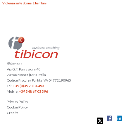
Violenza sulle donne. E bambini
tibicon
sas
Via G.F. Parravicini 40
20900 Monza (MB) -Italia
Codice Fiscale / Partita IVA 04772190965
Tel:
+39 (0)39 23 04 453
Mobile:
+39 348 67 03 396
Privacy Policy
Cookie Policy
Credits