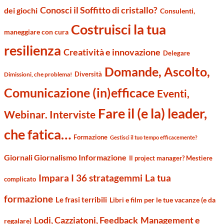
Conosci il Soffitto di cristallo?
dei giochi
Consulenti,
Costruisci la tua
maneggiare con cura
resilienza
Creatività e innovazione
Delegare
Domande, Ascolto,
Diversità
Dimissioni, che problema!
Comunicazione (in)efficace
Eventi,
Fare il (e la) leader,
Webinar. Interviste
che fatica…
Formazione
Gestisci il tuo tempo efficacemente?
Giornali Giornalismo Informazione
Il project manager? Mestiere
Impara I 36 stratagemmi
La tua
complicato
formazione
Le frasi terribili
Libri e film per le tue vacanze (e da
Management e
Lodi, Cazziatoni, Feedback
regalare)