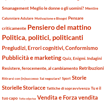
Smanagement
Meglio le donne o gli uomini?
Mentire
Pensare
Calunniare Adulare
Motivazione e Bisogni
Pensiero del mattino
criticamente
Politica, politici, politicanti
Pregiudizi, Errori cognitivi, Conformismo
Pubblicità e marketing
Quiz, Enigmi. Indagini
Retribuzioni
Resistere, ferocemente, al cambiamento
Storie
Sport
Ritirarsi con (in)successo
Sai negoziare?
Storielle Storiacce
Tu e il
Tattiche di sopravvivenza
Vendita e Forza vendita
tuo capo
Tutta colpa tua