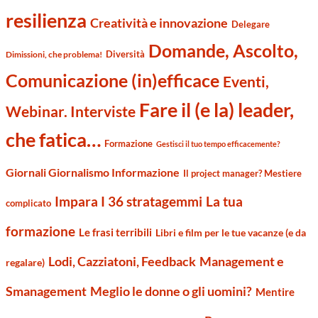
resilienza
Creatività e innovazione
Delegare
Domande, Ascolto,
Diversità
Dimissioni, che problema!
Comunicazione (in)efficace
Eventi,
Fare il (e la) leader,
Webinar. Interviste
che fatica…
Formazione
Gestisci il tuo tempo efficacemente?
Giornali Giornalismo Informazione
Il project manager? Mestiere
Impara I 36 stratagemmi
La tua
complicato
formazione
Le frasi terribili
Libri e film per le tue vacanze (e da
Management e
Lodi, Cazziatoni, Feedback
regalare)
Smanagement
Meglio le donne o gli uomini?
Mentire