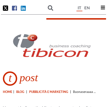
IT
EN
post
t
HOME
|
BLOG
|
PUBBLICITÀ E MARKETING
|
Buonaseraaaa ...