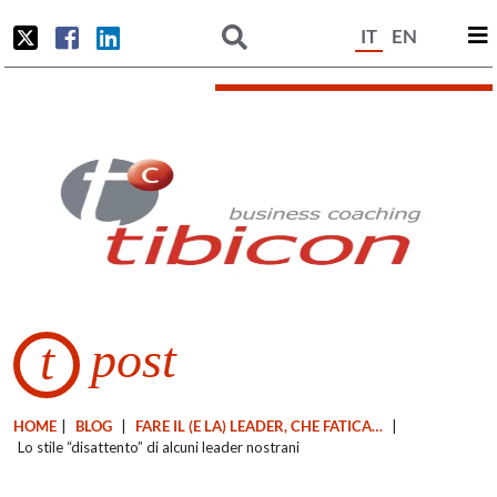
IT
EN
post
t
HOME
|
BLOG
|
FARE IL (E LA) LEADER, CHE FATICA…
|
Lo stile “disattento” di alcuni leader nostrani