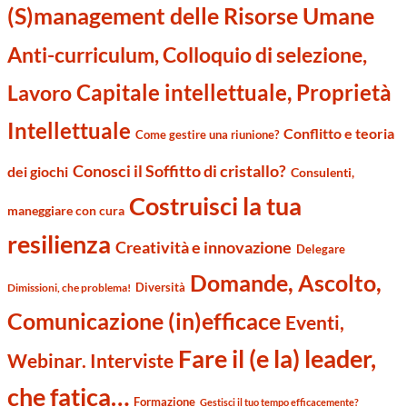
(S)management delle Risorse Umane
Anti-curriculum, Colloquio di selezione,
Capitale intellettuale, Proprietà
Lavoro
Intellettuale
Conflitto e teoria
Come gestire una riunione?
Conosci il Soffitto di cristallo?
dei giochi
Consulenti,
Costruisci la tua
maneggiare con cura
resilienza
Creatività e innovazione
Delegare
Domande, Ascolto,
Diversità
Dimissioni, che problema!
Comunicazione (in)efficace
Eventi,
Fare il (e la) leader,
Webinar. Interviste
che fatica…
Formazione
Gestisci il tuo tempo efficacemente?