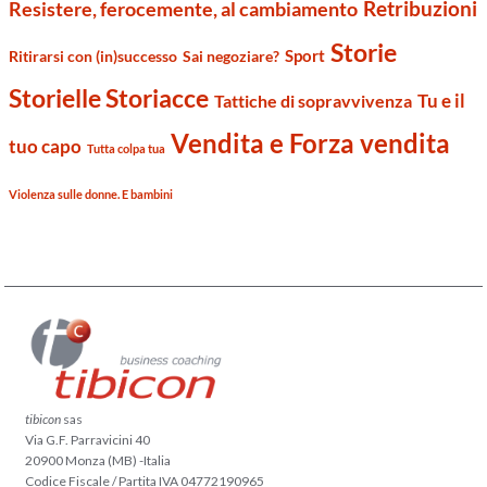
Retribuzioni
Resistere, ferocemente, al cambiamento
Storie
Sport
Ritirarsi con (in)successo
Sai negoziare?
Storielle Storiacce
Tu e il
Tattiche di sopravvivenza
Vendita e Forza vendita
tuo capo
Tutta colpa tua
Violenza sulle donne. E bambini
tibicon
sas
Via G.F. Parravicini 40
20900 Monza (MB) -Italia
Codice Fiscale / Partita IVA 04772190965