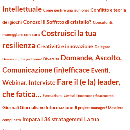
Intellettuale
Conflitto e teoria
Come gestire una riunione?
Conosci il Soffitto di cristallo?
dei giochi
Consulenti,
Costruisci la tua
maneggiare con cura
resilienza
Creatività e innovazione
Delegare
Domande, Ascolto,
Diversità
Dimissioni, che problema!
Comunicazione (in)efficace
Eventi,
Fare il (e la) leader,
Webinar. Interviste
che fatica…
Formazione
Gestisci il tuo tempo efficacemente?
Giornali Giornalismo Informazione
Il project manager? Mestiere
Impara I 36 stratagemmi
La tua
complicato