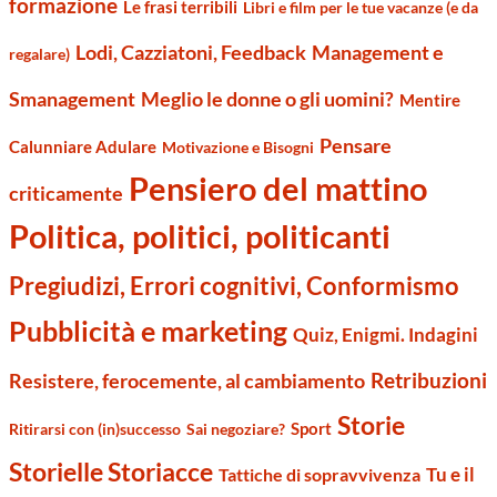
formazione
Le frasi terribili
Libri e film per le tue vacanze (e da
Management e
Lodi, Cazziatoni, Feedback
regalare)
Smanagement
Meglio le donne o gli uomini?
Mentire
Pensare
Calunniare Adulare
Motivazione e Bisogni
Pensiero del mattino
criticamente
Politica, politici, politicanti
Pregiudizi, Errori cognitivi, Conformismo
Pubblicità e marketing
Quiz, Enigmi. Indagini
Retribuzioni
Resistere, ferocemente, al cambiamento
Storie
Sport
Ritirarsi con (in)successo
Sai negoziare?
Storielle Storiacce
Tu e il
Tattiche di sopravvivenza