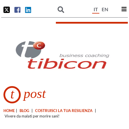
IT
EN
post
t
HOME
|
BLOG
|
COSTRUISCI LA TUA RESILIENZA
|
Vivere da malati per morire sani!