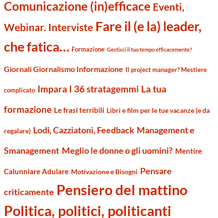
Comunicazione (in)efficace
Eventi,
Fare il (e la) leader,
Webinar. Interviste
che fatica…
Formazione
Gestisci il tuo tempo efficacemente?
Giornali Giornalismo Informazione
Il project manager? Mestiere
Impara I 36 stratagemmi
La tua
complicato
formazione
Le frasi terribili
Libri e film per le tue vacanze (e da
Management e
Lodi, Cazziatoni, Feedback
regalare)
Smanagement
Meglio le donne o gli uomini?
Mentire
Pensare
Calunniare Adulare
Motivazione e Bisogni
Pensiero del mattino
criticamente
Politica, politici, politicanti