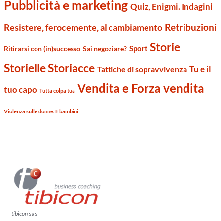
Pubblicità e marketing
Quiz, Enigmi. Indagini
Retribuzioni
Resistere, ferocemente, al cambiamento
Storie
Sport
Ritirarsi con (in)successo
Sai negoziare?
Storielle Storiacce
Tu e il
Tattiche di sopravvivenza
Vendita e Forza vendita
tuo capo
Tutta colpa tua
Violenza sulle donne. E bambini
tibicon
sas