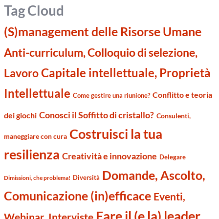
Tag Cloud
(S)management delle Risorse Umane
Anti-curriculum, Colloquio di selezione,
Capitale intellettuale, Proprietà
Lavoro
Intellettuale
Conflitto e teoria
Come gestire una riunione?
Conosci il Soffitto di cristallo?
dei giochi
Consulenti,
Costruisci la tua
maneggiare con cura
resilienza
Creatività e innovazione
Delegare
Domande, Ascolto,
Diversità
Dimissioni, che problema!
Comunicazione (in)efficace
Eventi,
Fare il (e la) leader,
Webinar. Interviste