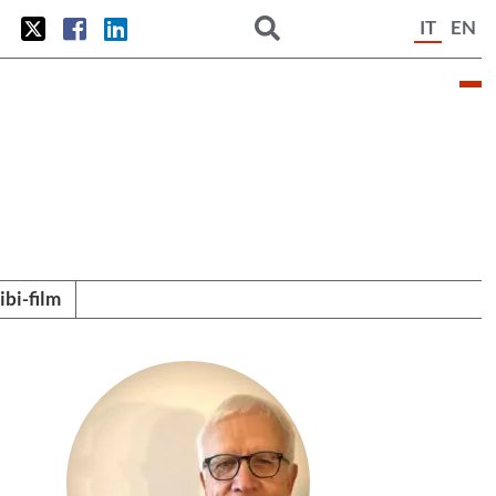
IT
EN
tibi-film