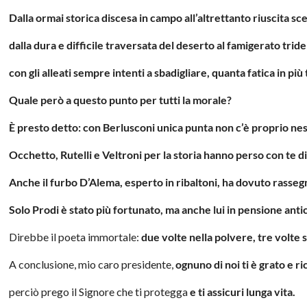
Dalla ormai storica discesa in campo
all’altrettanto riuscita sc
dalla dura e difficile traversata del deserto
al famigerato tride
con gli alleati sempre intenti a sbadigliare,
quanta fatica in più 
Quale però a questo punto per tutti la morale?
È presto detto: con Berlusconi unica punta
non c’è proprio ne
Occhetto, Rutelli e Veltroni per la storia
hanno perso con te di 
Anche il furbo D’Alema, esperto in ribaltoni,
ha dovuto rassegn
Solo Prodi è stato più fortunato,
ma anche lui in pensione antic
Direbbe il poeta immortale:
due volte nella polvere, tre volte s
A conclusione, mio caro presidente,
ognuno di noi ti è grato e r
perciò prego il Signore che ti protegga
e ti assicuri lunga vita.