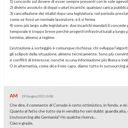
1) concordo sul dovere di esser sempre presenti con le sole agevolazio
2) divieto assoluto di doppi o pluri incarichi: qualsiasi carica pubbli
3) cancellazione dei vitalizi dopo una legislatura: nel periodo prest
come se fossi un normale lavoratore. e li si ferma
4) sono più largo sulle legislature: due incarichi mandati li concede p
temporale è troppo breve perchè progetti infrastrutturali a lungo
termine, almeno a regime.
L’estrazione a sorteggio è comunque rischiosa: chi sviluppa l’algo
gli scilipoti della situazione, almeno tecnicamente. Sono più convinto
e conflitti di interesse, nonchè su una informazione più libera e in
O in alternativa, come dice il mio capo, diamo tutto in outsourcing 
AM
19 Giugno 2011 0:00
Che dire, il commento di Corrado è certo ottimistico, in fondo, e mi
Quanto al fatto che tutto sia in vendita ho seri dubbi: guardia alta,
L’outsourcing alla Germania? Ho qualche riserva…
Ciao e grazie,