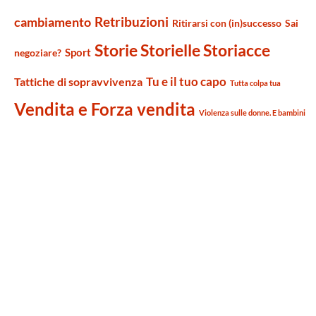
Retribuzioni
cambiamento
Ritirarsi con (in)successo
Sai
Storie Storielle Storiacce
Sport
negoziare?
Tu e il tuo capo
Tattiche di sopravvivenza
Tutta colpa tua
Vendita e Forza vendita
Violenza sulle donne. E bambini