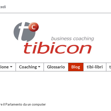
cedi
ione
Coaching
Glossario
Blog
tibi-libri
re il Parlamento da un computer