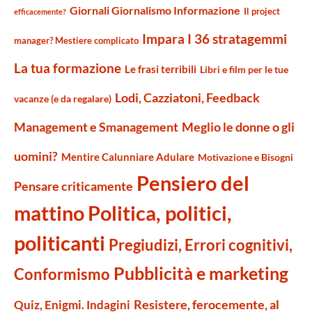
Giornali Giornalismo Informazione
Il project
efficacemente?
Impara I 36 stratagemmi
manager? Mestiere complicato
La tua formazione
Le frasi terribili
Libri e film per le tue
Lodi, Cazziatoni, Feedback
vacanze (e da regalare)
Management e Smanagement
Meglio le donne o gli
uomini?
Mentire Calunniare Adulare
Motivazione e Bisogni
Pensiero del
Pensare criticamente
mattino
Politica, politici,
politicanti
Pregiudizi, Errori cognitivi,
Pubblicità e marketing
Conformismo
Resistere, ferocemente, al
Quiz, Enigmi. Indagini