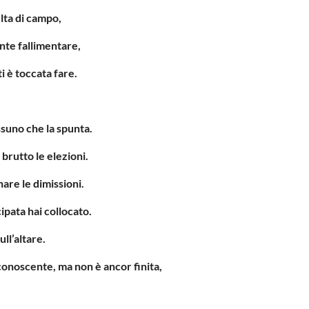
elta di campo,
nte fallimentare,
ti è toccata fare.
ssuno che la spunta.
brutto le elezioni.
are le dimissioni.
ipata hai collocato.
ull’altare.
iconoscente,
ma non è ancor finita,