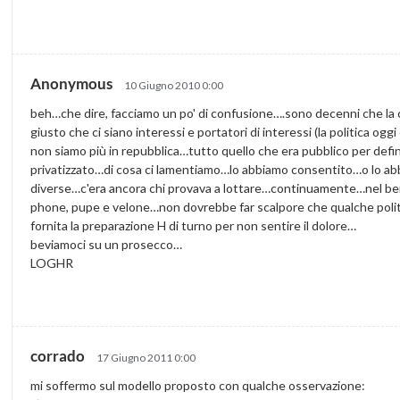
Anonymous
10 Giugno 2010 0:00
beh…che dire, facciamo un po' di confusione….sono decenni che la c
giusto che ci siano interessi e portatori di interessi (la politica ogg
non siamo più in repubblica…tutto quello che era pubblico per defini
privatizzato…di cosa ci lamentiamo…lo abbiamo consentito…o lo a
diverse…c'era ancora chi provava a lottare…continuamente…nel ben
phone, pupe e velone…non dovrebbe far scalpore che qualche politico 
fornita la preparazione H di turno per non sentire il dolore…
beviamoci su un prosecco…
LOGHR
corrado
17 Giugno 2011 0:00
mi soffermo sul modello proposto con qualche osservazione: