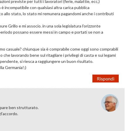
ni previste per tutti i lavoratori (ferie, malattie, ecc,)
ca è incompatibile con qualsiasi altra carica pubblica
ato allo stato, lo stato mi remunera pagandomi anche i contributi
ure Grillo e mi associo. in una sola legislatura l’orizzonte
 periodo possano essere messi in campo e portati se non a
ritmo casuale? chiunque sia è comprabile come oggi sono comprabili
 che lavorando bene sul ritagliare i privilegi di casta e sui legami
dipendente, si riesca a raggiungere un buon risultato.
alla Germania!;)
Rispondi
 pare ben strutturato.
 d’accordo.