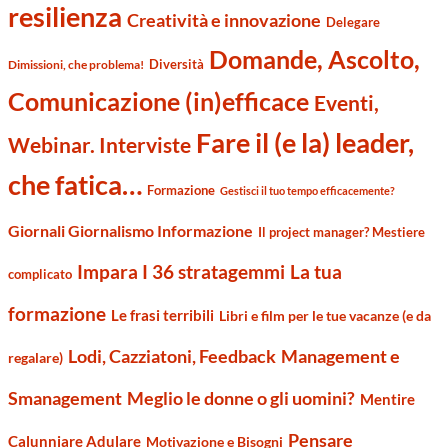
resilienza
Creatività e innovazione
Delegare
Domande, Ascolto,
Diversità
Dimissioni, che problema!
Comunicazione (in)efficace
Eventi,
Fare il (e la) leader,
Webinar. Interviste
che fatica…
Formazione
Gestisci il tuo tempo efficacemente?
Giornali Giornalismo Informazione
Il project manager? Mestiere
Impara I 36 stratagemmi
La tua
complicato
formazione
Le frasi terribili
Libri e film per le tue vacanze (e da
Management e
Lodi, Cazziatoni, Feedback
regalare)
Smanagement
Meglio le donne o gli uomini?
Mentire
Pensare
Calunniare Adulare
Motivazione e Bisogni