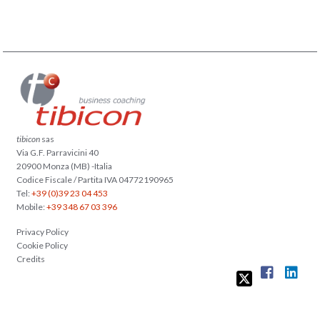
tibicon
sas
Via G.F. Parravicini 40
20900 Monza (MB) -Italia
Codice Fiscale / Partita IVA 04772190965
Tel:
+39 (0)39 23 04 453
Mobile:
+39 348 67 03 396
Privacy Policy
Cookie Policy
Credits