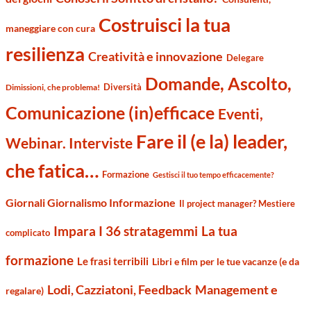
Costruisci la tua
maneggiare con cura
resilienza
Creatività e innovazione
Delegare
Domande, Ascolto,
Diversità
Dimissioni, che problema!
Comunicazione (in)efficace
Eventi,
Fare il (e la) leader,
Webinar. Interviste
che fatica…
Formazione
Gestisci il tuo tempo efficacemente?
Giornali Giornalismo Informazione
Il project manager? Mestiere
Impara I 36 stratagemmi
La tua
complicato
formazione
Le frasi terribili
Libri e film per le tue vacanze (e da
Management e
Lodi, Cazziatoni, Feedback
regalare)