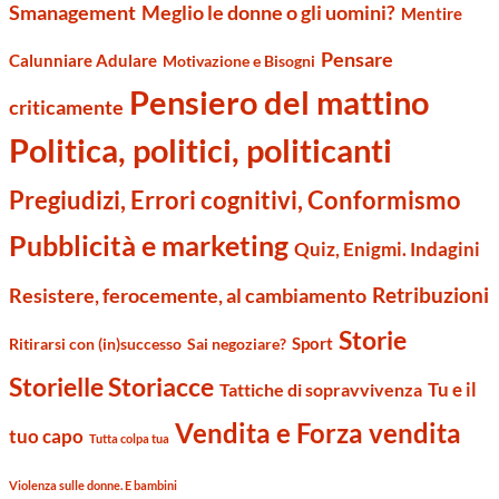
Smanagement
Meglio le donne o gli uomini?
Mentire
Pensare
Calunniare Adulare
Motivazione e Bisogni
Pensiero del mattino
criticamente
Politica, politici, politicanti
Pregiudizi, Errori cognitivi, Conformismo
Pubblicità e marketing
Quiz, Enigmi. Indagini
Retribuzioni
Resistere, ferocemente, al cambiamento
Storie
Sport
Ritirarsi con (in)successo
Sai negoziare?
Storielle Storiacce
Tu e il
Tattiche di sopravvivenza
Vendita e Forza vendita
tuo capo
Tutta colpa tua
Violenza sulle donne. E bambini