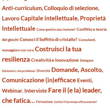
Anti-curriculum, Colloquio di selezione,
Capitale intellettuale, Proprietà
Lavoro
Intellettuale
Conflitto e teoria
Come gestire una riunione?
Conosci il Soffitto di cristallo?
dei giochi
Consulenti,
Costruisci la tua
maneggiare con cura
resilienza
Creatività e innovazione
Delegare
Domande, Ascolto,
Diversità
Dimissioni, che problema!
Comunicazione (in)efficace
Eventi,
Fare il (e la) leader,
Webinar. Interviste
che fatica…
Formazione
Gestisci il tuo tempo efficacemente?