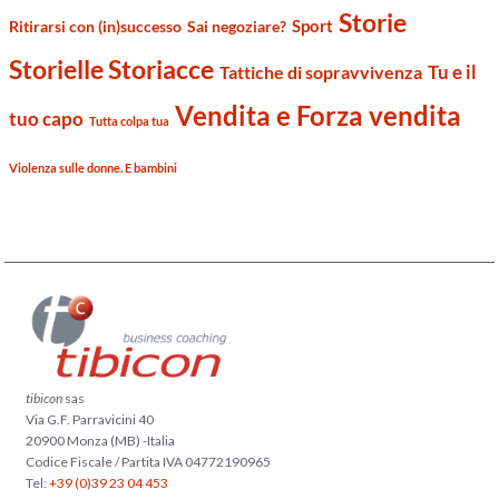
Storie
Sport
Ritirarsi con (in)successo
Sai negoziare?
Storielle Storiacce
Tu e il
Tattiche di sopravvivenza
Vendita e Forza vendita
tuo capo
Tutta colpa tua
Violenza sulle donne. E bambini
tibicon
sas
Via G.F. Parravicini 40
20900 Monza (MB) -Italia
Codice Fiscale / Partita IVA 04772190965
Tel:
+39 (0)39 23 04 453