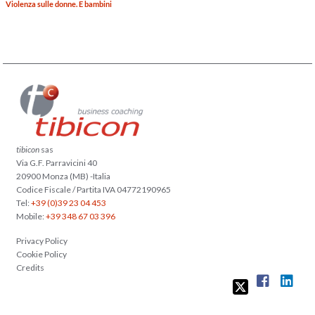
Violenza sulle donne. E bambini
tibicon
sas
Via G.F. Parravicini 40
20900 Monza (MB) -Italia
Codice Fiscale / Partita IVA 04772190965
Tel:
+39 (0)39 23 04 453
Mobile:
+39 348 67 03 396
Privacy Policy
Cookie Policy
Credits