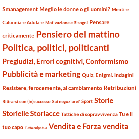
Smanagement
Meglio le donne o gli uomini?
Mentire
Pensare
Calunniare Adulare
Motivazione e Bisogni
Pensiero del mattino
criticamente
Politica, politici, politicanti
Pregiudizi, Errori cognitivi, Conformismo
Pubblicità e marketing
Quiz, Enigmi. Indagini
Retribuzioni
Resistere, ferocemente, al cambiamento
Storie
Sport
Ritirarsi con (in)successo
Sai negoziare?
Storielle Storiacce
Tu e il
Tattiche di sopravvivenza
Vendita e Forza vendita
tuo capo
Tutta colpa tua