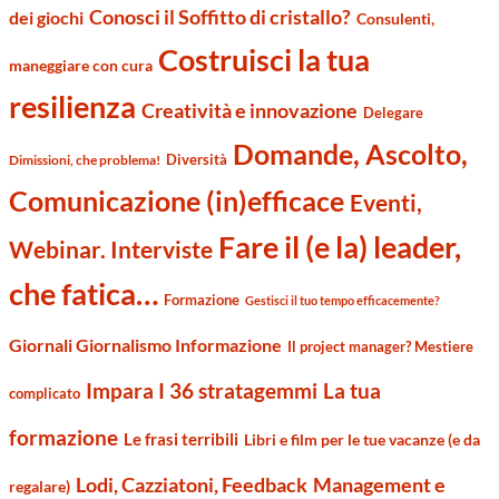
Conosci il Soffitto di cristallo?
dei giochi
Consulenti,
Costruisci la tua
maneggiare con cura
resilienza
Creatività e innovazione
Delegare
Domande, Ascolto,
Diversità
Dimissioni, che problema!
Comunicazione (in)efficace
Eventi,
Fare il (e la) leader,
Webinar. Interviste
che fatica…
Formazione
Gestisci il tuo tempo efficacemente?
Giornali Giornalismo Informazione
Il project manager? Mestiere
Impara I 36 stratagemmi
La tua
complicato
formazione
Le frasi terribili
Libri e film per le tue vacanze (e da
Management e
Lodi, Cazziatoni, Feedback
regalare)