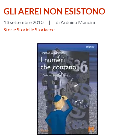
GLI AEREI NON ESISTONO
13 settembre 2010
|
di Arduino Mancini
Storie Storielle Storiacce