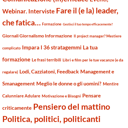
Fare il (e la) leader,
Webinar. Interviste
che fatica…
Formazione
Gestisci il tuo tempo efficacemente?
Giornali Giornalismo Informazione
Il project manager? Mestiere
Impara I 36 stratagemmi
La tua
complicato
formazione
Le frasi terribili
Libri e film per le tue vacanze (e da
Management e
Lodi, Cazziatoni, Feedback
regalare)
Smanagement
Meglio le donne o gli uomini?
Mentire
Pensare
Calunniare Adulare
Motivazione e Bisogni
Pensiero del mattino
criticamente
Politica, politici, politicanti