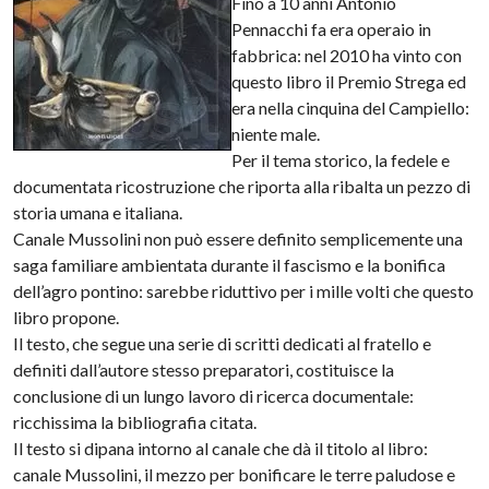
Fino a 10 anni Antonio
Pennacchi fa era operaio in
fabbrica: nel 2010 ha vinto con
questo libro il Premio Strega ed
era nella cinquina del Campiello:
niente male.
Per il tema storico, la fedele e
documentata ricostruzione che riporta alla ribalta un pezzo di
storia umana e italiana.
Canale Mussolini non può essere definito semplicemente una
saga familiare ambientata durante il fascismo e la bonifica
dell’agro pontino: sarebbe riduttivo per i mille volti che questo
libro propone.
Il testo, che segue una serie di scritti dedicati al fratello e
definiti dall’autore stesso preparatori, costituisce la
conclusione di un lungo lavoro di ricerca documentale:
ricchissima la bibliografia citata.
Il testo si dipana intorno al canale che dà il titolo al libro:
canale Mussolini, il mezzo per bonificare le terre paludose e