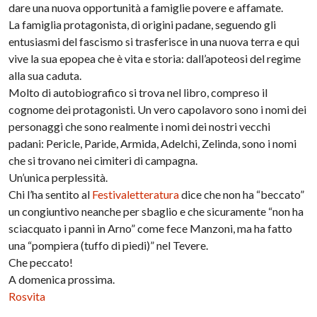
dare una nuova opportunità a famiglie povere e affamate.
La famiglia protagonista, di origini padane, seguendo gli
entusiasmi del fascismo si trasferisce in una nuova terra e qui
vive la sua epopea che è vita e storia: dall’apoteosi del regime
alla sua caduta.
Molto di autobiografico si trova nel libro, compreso il
cognome dei protagonisti. Un vero capolavoro sono i nomi dei
personaggi che sono realmente i nomi dei nostri vecchi
padani: Pericle, Paride, Armida, Adelchi, Zelinda, sono i nomi
che si trovano nei cimiteri di campagna.
Un’unica perplessità.
Chi l’ha sentito al
Festivaletteratura
dice che non ha “beccato”
un congiuntivo neanche per sbaglio e che sicuramente “non ha
sciacquato i panni in Arno” come fece Manzoni, ma ha fatto
una “pompiera (tuffo di piedi)” nel Tevere.
Che peccato!
A domenica prossima.
Rosvita