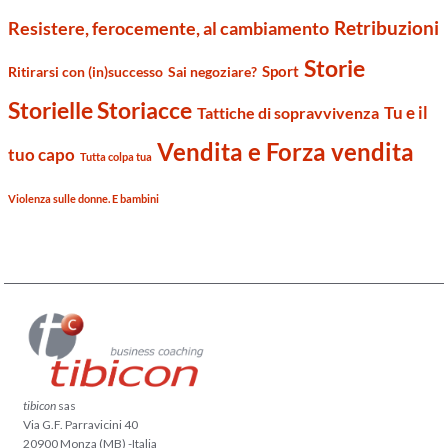
Retribuzioni
Resistere, ferocemente, al cambiamento
Storie
Sport
Ritirarsi con (in)successo
Sai negoziare?
Storielle Storiacce
Tu e il
Tattiche di sopravvivenza
Vendita e Forza vendita
tuo capo
Tutta colpa tua
Violenza sulle donne. E bambini
tibicon
sas
Via G.F. Parravicini 40
20900 Monza (MB) -Italia