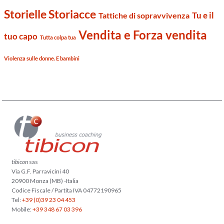
Storielle Storiacce
Tu e il
Tattiche di sopravvivenza
Vendita e Forza vendita
tuo capo
Tutta colpa tua
Violenza sulle donne. E bambini
tibicon
sas
Via G.F. Parravicini 40
20900 Monza (MB) -Italia
Codice Fiscale / Partita IVA 04772190965
Tel:
+39 (0)39 23 04 453
Mobile:
+39 348 67 03 396