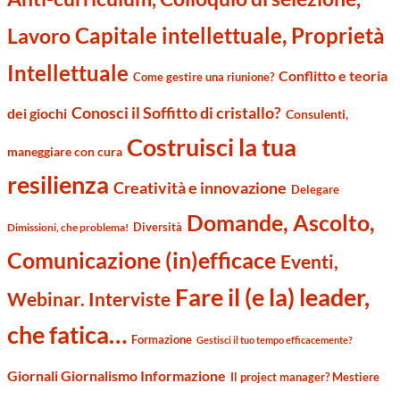
Capitale intellettuale, Proprietà
Lavoro
Intellettuale
Conflitto e teoria
Come gestire una riunione?
Conosci il Soffitto di cristallo?
dei giochi
Consulenti,
Costruisci la tua
maneggiare con cura
resilienza
Creatività e innovazione
Delegare
Domande, Ascolto,
Diversità
Dimissioni, che problema!
Comunicazione (in)efficace
Eventi,
Fare il (e la) leader,
Webinar. Interviste
che fatica…
Formazione
Gestisci il tuo tempo efficacemente?
Giornali Giornalismo Informazione
Il project manager? Mestiere