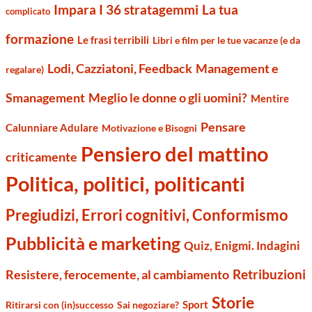
Impara I 36 stratagemmi
La tua
complicato
formazione
Le frasi terribili
Libri e film per le tue vacanze (e da
Management e
Lodi, Cazziatoni, Feedback
regalare)
Smanagement
Meglio le donne o gli uomini?
Mentire
Pensare
Calunniare Adulare
Motivazione e Bisogni
Pensiero del mattino
criticamente
Politica, politici, politicanti
Pregiudizi, Errori cognitivi, Conformismo
Pubblicità e marketing
Quiz, Enigmi. Indagini
Retribuzioni
Resistere, ferocemente, al cambiamento
Storie
Sport
Ritirarsi con (in)successo
Sai negoziare?