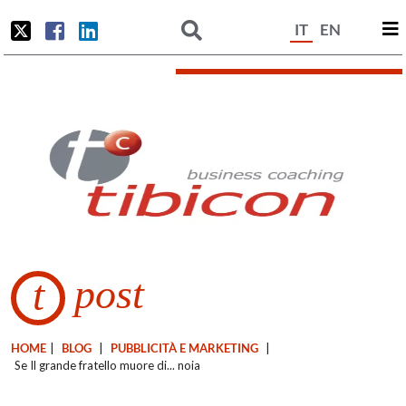
IT
EN
post
t
HOME
|
BLOG
|
PUBBLICITÀ E MARKETING
|
Se Il grande fratello muore di... noia