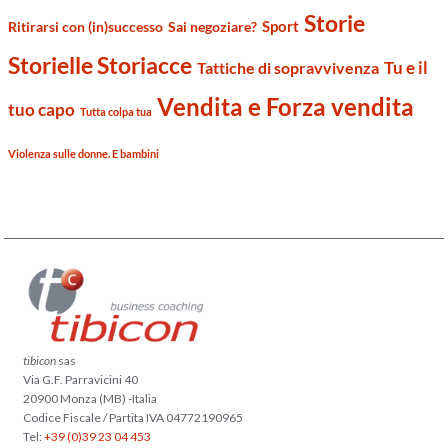
Storie
Sport
Ritirarsi con (in)successo
Sai negoziare?
Storielle Storiacce
Tu e il
Tattiche di sopravvivenza
Vendita e Forza vendita
tuo capo
Tutta colpa tua
Violenza sulle donne. E bambini
tibicon
sas
Via G.F. Parravicini 40
20900 Monza (MB) -Italia
Codice Fiscale / Partita IVA 04772190965
Tel:
+39 (0)39 23 04 453