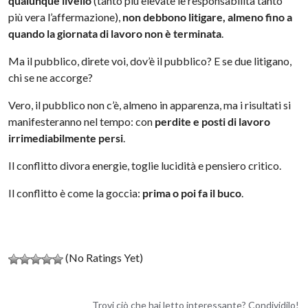
qualunque livello
(tanto più elevate le responsabilità tanto
più vera l’affermazione),
non debbono litigare, almeno fino a
quando la giornata di lavoro non è terminata
.
Ma il pubblico, direte voi, dov’è il pubblico? E se due litigano,
chi se ne accorge?
Vero, il pubblico non c’è, almeno in apparenza, ma i risultati si
manifesteranno nel tempo: con
perdite e posti di lavoro
irrimediabilmente persi
.
Il conflitto divora energie, toglie lucidità e pensiero critico.
Il conflitto è come la goccia:
prima o poi fa il buco
.
(No Ratings Yet)
Trovi ciò che hai letto interessante? Condividilo!