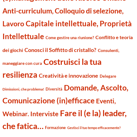
Anti-curriculum, Colloquio di selezione,
Capitale intellettuale, Proprietà
Lavoro
Intellettuale
Conflitto e teoria
Come gestire una riunione?
Conosci il Soffitto di cristallo?
dei giochi
Consulenti,
Costruisci la tua
maneggiare con cura
resilienza
Creatività e innovazione
Delegare
Domande, Ascolto,
Diversità
Dimissioni, che problema!
Comunicazione (in)efficace
Eventi,
Fare il (e la) leader,
Webinar. Interviste
che fatica…
Formazione
Gestisci il tuo tempo efficacemente?