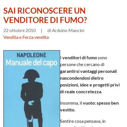
SAI RICONOSCERE UN
VENDITORE DI FUMO?
22 ottobre 2010
|
di Arduino Mancini
Vendita e Forza vendita
I
venditori di fumo
sono
persone che cercano di
garantirsi vantaggi personali
nascondendosi dietro
posizioni, idee e progetti privi
di reale concretezza
.
Insomma, il
vuoto: spesso ben
vestito
.
Sentire cosa pensava, in