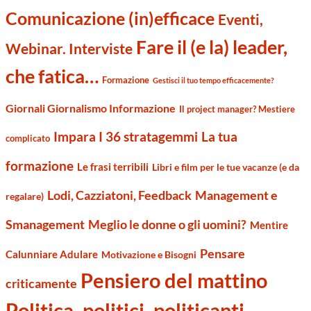
Comunicazione (in)efficace
Eventi,
Fare il (e la) leader,
Webinar. Interviste
che fatica…
Formazione
Gestisci il tuo tempo efficacemente?
Giornali Giornalismo Informazione
Il project manager? Mestiere
Impara I 36 stratagemmi
La tua
complicato
formazione
Le frasi terribili
Libri e film per le tue vacanze (e da
Management e
Lodi, Cazziatoni, Feedback
regalare)
Smanagement
Meglio le donne o gli uomini?
Mentire
Pensare
Calunniare Adulare
Motivazione e Bisogni
Pensiero del mattino
criticamente
Politica, politici, politicanti