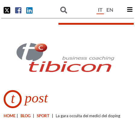
IT
EN
post
t
HOME
|
BLOG
|
SPORT
|
La gara occulta dei medici del doping