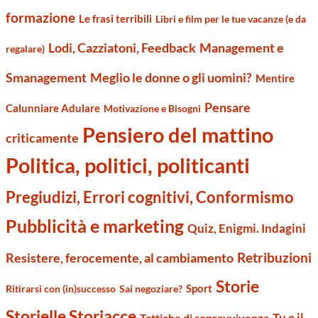
formazione
Le frasi terribili
Libri e film per le tue vacanze (e da
Management e
Lodi, Cazziatoni, Feedback
regalare)
Smanagement
Meglio le donne o gli uomini?
Mentire
Pensare
Calunniare Adulare
Motivazione e Bisogni
Pensiero del mattino
criticamente
Politica, politici, politicanti
Pregiudizi, Errori cognitivi, Conformismo
Pubblicità e marketing
Quiz, Enigmi. Indagini
Retribuzioni
Resistere, ferocemente, al cambiamento
Storie
Sport
Ritirarsi con (in)successo
Sai negoziare?
Storielle Storiacce
Tu e il
Tattiche di sopravvivenza