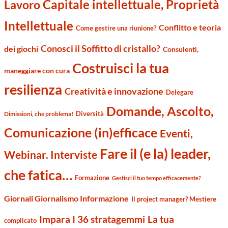
Capitale intellettuale, Proprietà
Lavoro
Intellettuale
Conflitto e teoria
Come gestire una riunione?
Conosci il Soffitto di cristallo?
dei giochi
Consulenti,
Costruisci la tua
maneggiare con cura
resilienza
Creatività e innovazione
Delegare
Domande, Ascolto,
Diversità
Dimissioni, che problema!
Comunicazione (in)efficace
Eventi,
Fare il (e la) leader,
Webinar. Interviste
che fatica…
Formazione
Gestisci il tuo tempo efficacemente?
Giornali Giornalismo Informazione
Il project manager? Mestiere
Impara I 36 stratagemmi
La tua
complicato