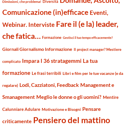
Diversità
Dimissioni, che problema!
Comunicazione (in)efficace
Eventi,
Fare il (e la) leader,
Webinar. Interviste
che fatica…
Formazione
Gestisci il tuo tempo efficacemente?
Giornali Giornalismo Informazione
Il project manager? Mestiere
Impara I 36 stratagemmi
La tua
complicato
formazione
Le frasi terribili
Libri e film per le tue vacanze (e da
Management e
Lodi, Cazziatoni, Feedback
regalare)
Smanagement
Meglio le donne o gli uomini?
Mentire
Pensare
Calunniare Adulare
Motivazione e Bisogni
Pensiero del mattino
criticamente