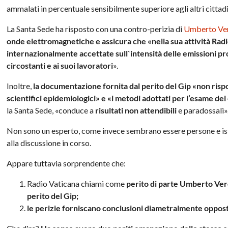
ammalati in percentuale sensibilmente superiore agli altri cittad
La Santa Sede ha risposto con una contro-perizia di
Umberto Ve
onde elettromagnetiche e assicura che «nella sua attività Radi
internazionalmente accettate sull`intensità delle emissioni pro
circostanti e ai suoi lavoratori
».
Inoltre,
la documentazione fornita dal perito del Gip «non risp
scientifici epidemiologici» e «i metodi adottati per l’esame de
la Santa Sede, «conduce a
risultati non attendibili
e paradossali»
Non sono un esperto, come invece sembrano essere persone e istit
alla discussione in corso.
Appare tuttavia sorprendente che:
Radio Vaticana chiami come
perito di parte Umberto Vero
perito del Gip;
le perizie forniscano conclusioni diametralmente oppos