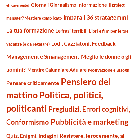
Giornali Giornalismo Informazione
Il project
efficacemente?
Impara I 36 stratagemmi
manager? Mestiere complicato
La tua formazione
Le frasi terribili
Libri e film per le tue
Lodi, Cazziatoni, Feedback
vacanze (e da regalare)
Management e Smanagement
Meglio le donne o gli
uomini?
Mentire Calunniare Adulare
Motivazione e Bisogni
Pensiero del
Pensare criticamente
mattino
Politica, politici,
politicanti
Pregiudizi, Errori cognitivi,
Pubblicità e marketing
Conformismo
Resistere, ferocemente, al
Quiz, Enigmi. Indagini