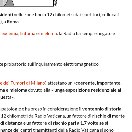
sidenti
nelle zone fino a 12 chilometri dai ripetitori, collocati
)
, a
Roma
.
leucemia
,
linfoma
e
mieloma
: la Radio ha sempre negato e
dente probatorio sull’inquinamento elettromagnetico
le dei Tumori di Milano
) attestano un «
coerente, importante,
foma e mieloma
dovuto alla «
lunga esposizione residenziale ai
questa».
i patologie e ha preso in considerazione il
ventennio di storia
a 12 chilometri da Radio Vaticana, un fattore di
rischio di morte
 di distanza
e un
fattore di rischio pari a 1,7 volte se si
icinanze dei centri trasmittenti della Radio Vaticana si sono