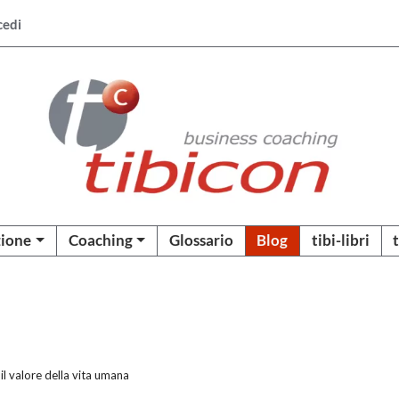
cedi
ione
Coaching
Glossario
Blog
tibi-libri
il valore della vita umana