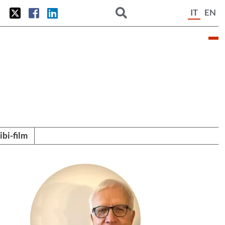
IT
EN
tibi-film