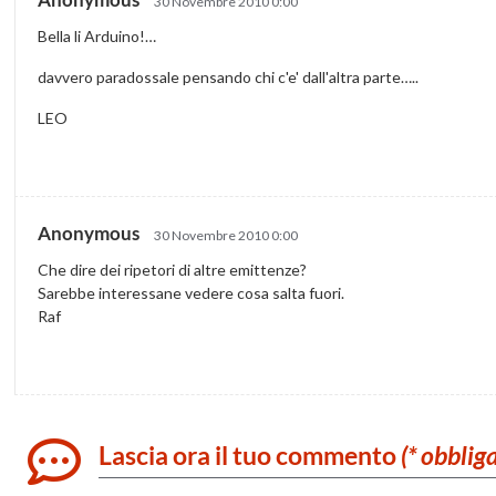
30 Novembre 2010 0:00
Bella li Arduino!…
davvero paradossale pensando chi c'e' dall'altra parte…..
LEO
Anonymous
30 Novembre 2010 0:00
Che dire dei ripetori di altre emittenze?
Sarebbe interessane vedere cosa salta fuori.
Raf
Lascia ora il tuo commento
(* obblig