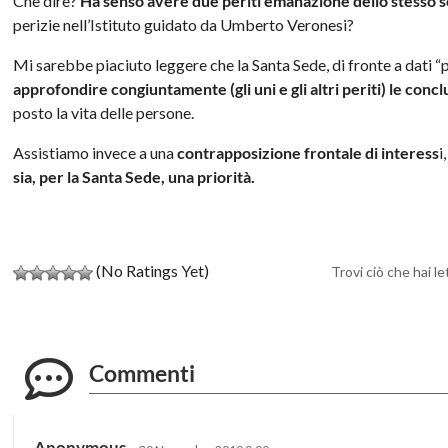
Che dire?
Ha senso avere due periti emanazione dello stesso s
perizie nell’Istituto guidato da Umberto Veronesi?
Mi sarebbe piaciuto leggere che la Santa Sede, di fronte a dati “p
approfondire congiuntamente (gli uni e gli altri periti) le concl
posto la vita delle persone.
Assistiamo invece a una
contrapposizione frontale di interess
i
sia, per la Santa Sede, una priorità.
(No Ratings Yet)
Trovi ciò che hai l
Commenti
Anonymous