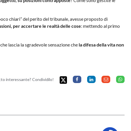
oggetto, su posizioni contrapposte
? Come sono gestite le
oco chiari” del perito del tribunale, avesse proposto di
usioni, per accertare le realtà delle cose
: mettendo al primo
, che lascia la sgradevole sensazione che
la difesa della vita non
etto interessante? Condividilo!