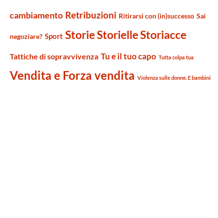
Retribuzioni
cambiamento
Ritirarsi con (in)successo
Sai
Storie Storielle Storiacce
Sport
negoziare?
Tu e il tuo capo
Tattiche di sopravvivenza
Tutta colpa tua
Vendita e Forza vendita
Violenza sulle donne. E bambini