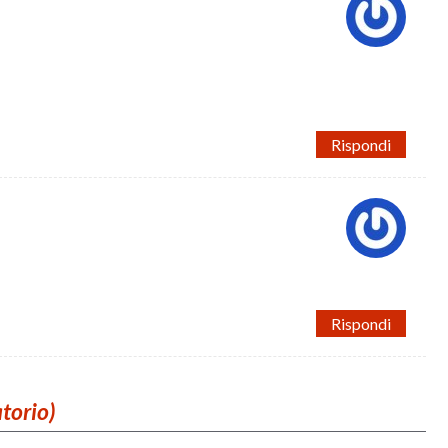
Rispondi
Rispondi
atorio)