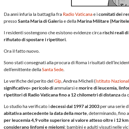
Da anni infuria la battaglia fra
Radio Vaticana
e i
comitati dei re
presso
Santa Maria di Galeri
a e della
Marina Militare (Maritele
I residenti sostengono che esistono evidenze circa
rischi reali di
rifiutato di spostare i ripetitori
.
Ora il fatto nuovo.
Sono stati consegnati alla procura di Roma i risultati dell’inci
dell’emittente della
Santa Sede
.
Le verifiche del perito del
Gip
, Andrea Micheli (
Istituto Naziona
significativo
»
pericolo di
ammalarsi e
morire di leucemia, lin
ripetitori di Radio Vaticana fino a 12 chilometri di distanza
da 
Lo studio ha verificato i
decessi dal 1997 al 2003
per una serie d
abitativa antecedente la data della morte
, determinando, fino 
per leucemia 4,9 volte superiore al valore atteso oltre i 12 km
considerano linfomi e mielomi
: bambini e adulti vissuti nelle v