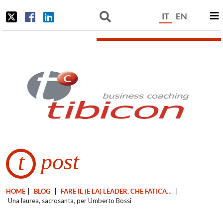
IT
EN
post
t
HOME
|
BLOG
|
FARE IL (E LA) LEADER, CHE FATICA…
|
Una laurea, sacrosanta, per Umberto Bossi