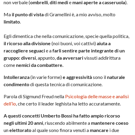
non verbale (
ombrelli
,
diti medi
e
mani aperte a casseruola
).
Ma
il punto di vista
di Gramellini è, a mio avviso, molto
limitato
.
Egli dimentica che nella comunicazione, specie quella politica,
il ricorso alla divisione
(noi buoni, voi cattivi)
aiuta a
raccogliere seguaci
e a
farli sentire parte integrante di un
gruppo: diversi
, appunto,
da avversari
vissuti addirittura
come
nemici da combattere.
I
ntolleranza
(in varie forme)
e aggressività
sono il
naturale
condimento
di questa tecnica di comunicazione.
Parola di Sigmund Freud nella
Psicologia delle masse e analisi
dell’io
, che certo il leader leghista ha letto accuratamente.
A questi concetti Umberto Bossi ha fatto ampio
ricorso
negli ultimi 20 anni
, riuscendo abilmente a
mantenere coeso
un
elettorato
al quale sono finora venuti a
mancare
i due