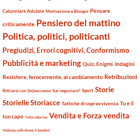
Pensare
Calunniare Adulare
Motivazione e Bisogni
Pensiero del mattino
criticamente
Politica, politici, politicanti
Pregiudizi, Errori cognitivi, Conformismo
Pubblicità e marketing
Quiz, Enigmi. Indagini
Retribuzioni
Resistere, ferocemente, al cambiamento
Storie
Sport
Ritirarsi con (in)successo
Sai negoziare?
Storielle Storiacce
Tu e il
Tattiche di sopravvivenza
Vendita e Forza vendita
tuo capo
Tutta colpa tua
Violenza sulle donne. E bambini