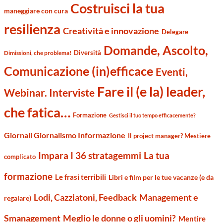
Costruisci la tua
maneggiare con cura
resilienza
Creatività e innovazione
Delegare
Domande, Ascolto,
Diversità
Dimissioni, che problema!
Comunicazione (in)efficace
Eventi,
Fare il (e la) leader,
Webinar. Interviste
che fatica…
Formazione
Gestisci il tuo tempo efficacemente?
Giornali Giornalismo Informazione
Il project manager? Mestiere
Impara I 36 stratagemmi
La tua
complicato
formazione
Le frasi terribili
Libri e film per le tue vacanze (e da
Management e
Lodi, Cazziatoni, Feedback
regalare)
Smanagement
Meglio le donne o gli uomini?
Mentire