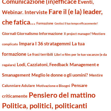
Comunicazione (in)efficace
Eventi,
Fare il (e la) leader,
Webinar. Interviste
che fatica…
Formazione
Gestisci il tuo tempo efficacemente?
Giornali Giornalismo Informazione
Il project manager? Mestiere
Impara I 36 stratagemmi
La tua
complicato
formazione
Le frasi terribili
Libri e film per le tue vacanze (e da
Management e
Lodi, Cazziatoni, Feedback
regalare)
Smanagement
Meglio le donne o gli uomini?
Mentire
Pensare
Calunniare Adulare
Motivazione e Bisogni
Pensiero del mattino
criticamente
Politica, politici, politicanti