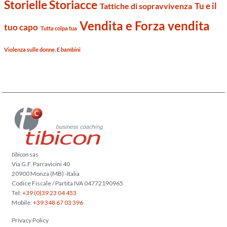
Storielle Storiacce
Tu e il
Tattiche di sopravvivenza
Vendita e Forza vendita
tuo capo
Tutta colpa tua
Violenza sulle donne. E bambini
tibicon
sas
Via G.F. Parravicini 40
20900 Monza (MB) -Italia
Codice Fiscale / Partita IVA 04772190965
Tel:
+39 (0)39 23 04 453
Mobile:
+39 348 67 03 396
Privacy Policy