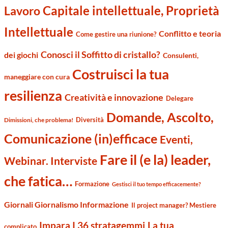
Capitale intellettuale, Proprietà
Lavoro
Intellettuale
Conflitto e teoria
Come gestire una riunione?
Conosci il Soffitto di cristallo?
dei giochi
Consulenti,
Costruisci la tua
maneggiare con cura
resilienza
Creatività e innovazione
Delegare
Domande, Ascolto,
Diversità
Dimissioni, che problema!
Comunicazione (in)efficace
Eventi,
Fare il (e la) leader,
Webinar. Interviste
che fatica…
Formazione
Gestisci il tuo tempo efficacemente?
Giornali Giornalismo Informazione
Il project manager? Mestiere
Impara I 36 stratagemmi
La tua
complicato