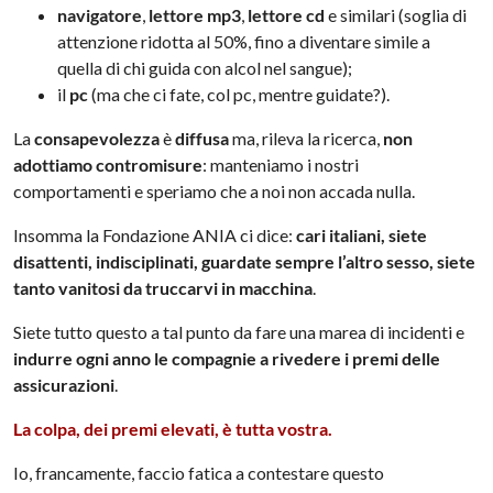
navigatore
,
lettore mp3
,
lettore cd
e similari (soglia di
attenzione ridotta al 50%, fino a diventare simile a
quella di chi guida con alcol nel sangue);
il
pc
(ma che ci fate, col pc, mentre guidate?).
La
consapevolezza
è
diffusa
ma, rileva la ricerca,
non
adottiamo contromisure
: manteniamo i nostri
comportamenti e speriamo che a noi non accada nulla.
Insomma la Fondazione ANIA ci dice:
cari italiani, siete
disattenti, indisciplinati, guardate sempre l’altro sesso, siete
tanto vanitosi da truccarvi in macchina
.
Siete tutto questo a tal punto da fare una marea di incidenti e
indurre ogni anno le compagnie a rivedere i premi delle
assicurazioni
.
La colpa, dei premi elevati, è tutta vostra.
Io, francamente, faccio fatica a contestare questo