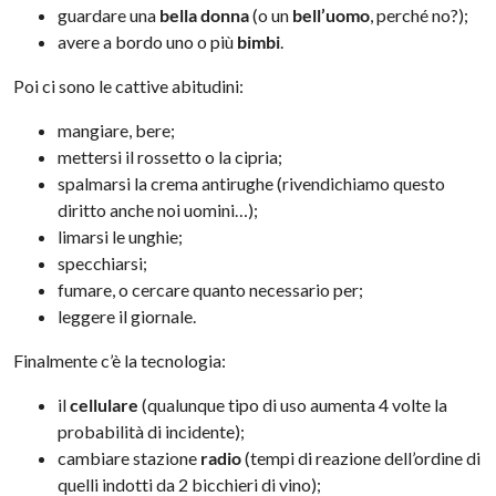
guardare una
bella donna
(o un
bell’uomo
, perché no?);
avere a bordo uno o più
bimbi
.
Poi ci sono le cattive abitudini:
mangiare, bere;
mettersi il rossetto o la cipria;
spalmarsi la crema antirughe (rivendichiamo questo
diritto anche noi uomini…);
limarsi le unghie;
specchiarsi;
fumare, o cercare quanto necessario per;
leggere il giornale.
Finalmente c’è la tecnologia:
il
cellulare
(qualunque tipo di uso aumenta 4 volte la
probabilità di incidente);
cambiare stazione
radio
(tempi di reazione dell’ordine di
quelli indotti da 2 bicchieri di vino);