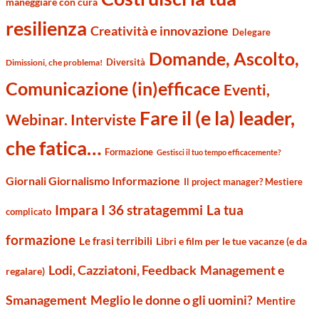
maneggiare con cura
resilienza
Creatività e innovazione
Delegare
Domande, Ascolto,
Diversità
Dimissioni, che problema!
Comunicazione (in)efficace
Eventi,
Fare il (e la) leader,
Webinar. Interviste
che fatica…
Formazione
Gestisci il tuo tempo efficacemente?
Giornali Giornalismo Informazione
Il project manager? Mestiere
Impara I 36 stratagemmi
La tua
complicato
formazione
Le frasi terribili
Libri e film per le tue vacanze (e da
Management e
Lodi, Cazziatoni, Feedback
regalare)
Smanagement
Meglio le donne o gli uomini?
Mentire