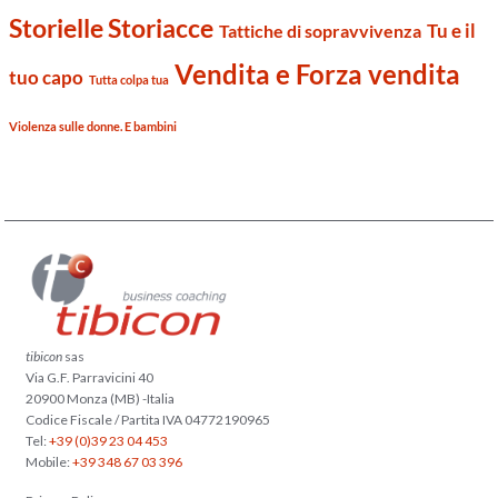
Storielle Storiacce
Tu e il
Tattiche di sopravvivenza
Vendita e Forza vendita
tuo capo
Tutta colpa tua
Violenza sulle donne. E bambini
tibicon
sas
Via G.F. Parravicini 40
20900 Monza (MB) -Italia
Codice Fiscale / Partita IVA 04772190965
Tel:
+39 (0)39 23 04 453
Mobile:
+39 348 67 03 396