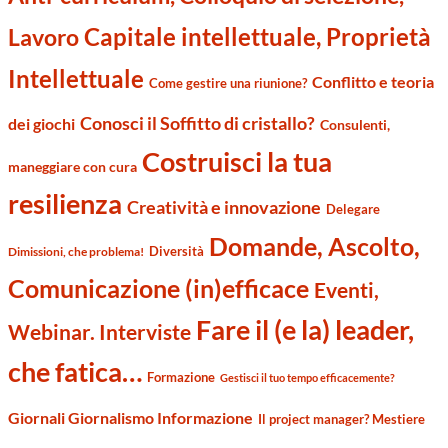
Capitale intellettuale, Proprietà
Lavoro
Intellettuale
Conflitto e teoria
Come gestire una riunione?
Conosci il Soffitto di cristallo?
dei giochi
Consulenti,
Costruisci la tua
maneggiare con cura
resilienza
Creatività e innovazione
Delegare
Domande, Ascolto,
Diversità
Dimissioni, che problema!
Comunicazione (in)efficace
Eventi,
Fare il (e la) leader,
Webinar. Interviste
che fatica…
Formazione
Gestisci il tuo tempo efficacemente?
Giornali Giornalismo Informazione
Il project manager? Mestiere