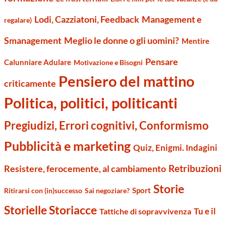
Management e
Lodi, Cazziatoni, Feedback
regalare)
Smanagement
Meglio le donne o gli uomini?
Mentire
Pensare
Calunniare Adulare
Motivazione e Bisogni
Pensiero del mattino
criticamente
Politica, politici, politicanti
Pregiudizi, Errori cognitivi, Conformismo
Pubblicità e marketing
Quiz, Enigmi. Indagini
Retribuzioni
Resistere, ferocemente, al cambiamento
Storie
Sport
Ritirarsi con (in)successo
Sai negoziare?
Storielle Storiacce
Tu e il
Tattiche di sopravvivenza