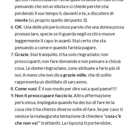
pensando che sei un idiota e si chiede perché stia
perdendo il suo tempo lì, davanti a te, a discutere di
niente
(sì, proprio quello del punto 3).
OK
. Una delle più pericolose parole che una donna possa
pronunciare, specie se ti guarda negli occhi e muove
leggermente il capo in avanti. Stai certo che sta
pensando a come e quando fartela pagare.
Grazie
. Stai tranquillo, ti ha solo ringraziato: non
preoccuparti, non fare domande e non pensare a chissà
cosa. Le donne ringraziano, sono abituate a farlo più di
noi. A meno che non dica
grazie mille
, che di solito
rappresenta un distillato di sarcasmo.
Come vuoi
. È il suo modo per dire vai a quel paese!!!!
Non ti preoccupare faccio io
. Altra affermazione
pericolosa, impiegata quando ha deciso di fare lei la
cosa che ti ha chiesto diverse volte di fare. Se per caso ti
venisse la malaugurata tentazione di chiedere “
cosa c’è
che non va
?” trattieniti. La risposta ti porterebbe,