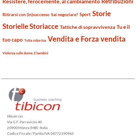
Retribuzioni
Resistere, ferocemente, al cambiamento
Storie
Sport
Ritirarsi con (in)successo
Sai negoziare?
Storielle Storiacce
Tu e il
Tattiche di sopravvivenza
Vendita e Forza vendita
tuo capo
Tutta colpa tua
Violenza sulle donne. E bambini
tibicon
sas
Via G.F. Parravicini 40
20900 Monza (MB) -Italia
Codice Fiscale / Partita IVA 04772190965