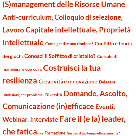
(S)management delle Risorse Umane
Anti-curriculum, Colloquio di selezione,
Capitale intellettuale, Proprietà
Lavoro
Intellettuale
Conflitto e teoria
Come gestire una riunione?
Conosci il Soffitto di cristallo?
dei giochi
Consulenti,
Costruisci la tua
maneggiare con cura
resilienza
Creatività e innovazione
Delegare
Domande, Ascolto,
Diversità
Dimissioni, che problema!
Comunicazione (in)efficace
Eventi,
Fare il (e la) leader,
Webinar. Interviste
che fatica…
Formazione
Gestisci il tuo tempo efficacemente?