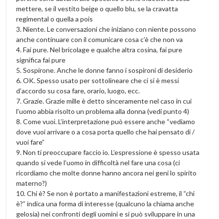
mettere, se il vestito beige o quello blu, se la cravatta
regimental o quella a pois
3. Niente. Le conversazioni che iniziano con niente possono
anche continuare con il comunicare cosa c’è che non va
4. Fai pure. Nel bricolage e qualche altra cosina, fai pure
significa fai pure
5. Sospirone. Anche le donne fanno i sospironi di desiderio
6. OK. Spesso usato per sottolineare che ci si è messi
d’accordo su cosa fare, orario, luogo, ecc.
7. Grazie. Grazie mille è detto sinceramente nel caso in cui
l’uomo abbia risolto un problema alla donna (vedi punto 4)
8. Come vuoi. L’interpretazione può essere anche “vediamo
dove vuoi arrivare o a cosa porta quello che hai pensato di /
vuoi fare”
9. Non ti preoccupare faccio io. L’espressione è spesso usata
quando si vede l’uomo in difficoltà nel fare una cosa (ci
ricordiamo che molte donne hanno ancora nei geni lo spirito
materno?)
10. Chi è? Se non è portato a manifestazioni estreme, il “chi
è?” indica una forma di interesse (qualcuno la chiama anche
gelosia) nei confronti degli uomini e si può sviluppare in una