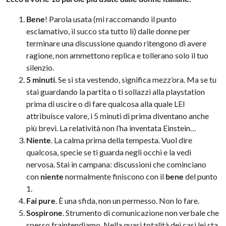
Bene
! Parola usata (mi raccomando il punto
esclamativo, il succo sta tutto lì) dalle donne per
terminare una discussione quando ritengono di avere
ragione, non ammettono replica e tollerano solo il tuo
silenzio.
5 minuti
. Se si sta vestendo, significa mezz’ora. Ma se tu
stai guardando la partita o ti sollazzi alla playstation
prima di uscire o di fare qualcosa alla quale LEI
attribuisce valore, i 5 minuti di prima diventano anche
più brevi. La relatività non l’ha inventata Einstein…
Niente
. La calma prima della tempesta. Vuol dire
qualcosa, specie se ti guarda negli occhi e la vedi
nervosa. Stai in campana: discussioni che cominciano
con
niente
normalmente finiscono con il
bene
del punto
1.
Fai pure
. È una sfida, non un permesso. Non lo fare.
Sospirone
. Strumento di comunicazione non verbale che
spesso fraintendiamo. Nella quasi totalità dei casi lei sta