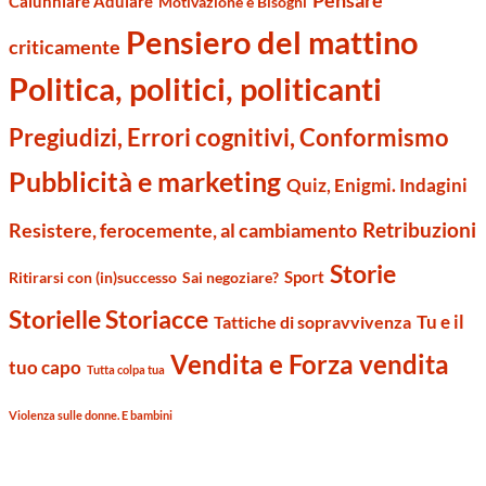
Pensare
Calunniare Adulare
Motivazione e Bisogni
Pensiero del mattino
criticamente
Politica, politici, politicanti
Pregiudizi, Errori cognitivi, Conformismo
Pubblicità e marketing
Quiz, Enigmi. Indagini
Retribuzioni
Resistere, ferocemente, al cambiamento
Storie
Sport
Ritirarsi con (in)successo
Sai negoziare?
Storielle Storiacce
Tu e il
Tattiche di sopravvivenza
Vendita e Forza vendita
tuo capo
Tutta colpa tua
Violenza sulle donne. E bambini