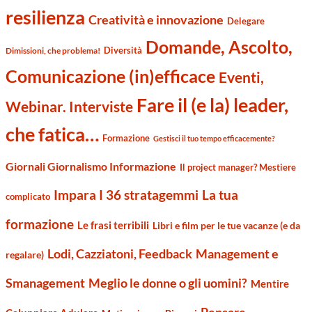
resilienza
Creatività e innovazione
Delegare
Domande, Ascolto,
Diversità
Dimissioni, che problema!
Comunicazione (in)efficace
Eventi,
Fare il (e la) leader,
Webinar. Interviste
che fatica…
Formazione
Gestisci il tuo tempo efficacemente?
Giornali Giornalismo Informazione
Il project manager? Mestiere
Impara I 36 stratagemmi
La tua
complicato
formazione
Le frasi terribili
Libri e film per le tue vacanze (e da
Management e
Lodi, Cazziatoni, Feedback
regalare)
Smanagement
Meglio le donne o gli uomini?
Mentire