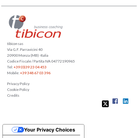
tibicon
sas
Via G.F. Parravicini 40
20900 Monza (MB) -Italia
Codice Fiscale / Partita IVA 04772190965
Tel:
+39 (0)39 23 04 453
Mobile:
+39 348 67 03 396
Privacy Policy
Cookie Policy
Credits
Your Privacy Choices