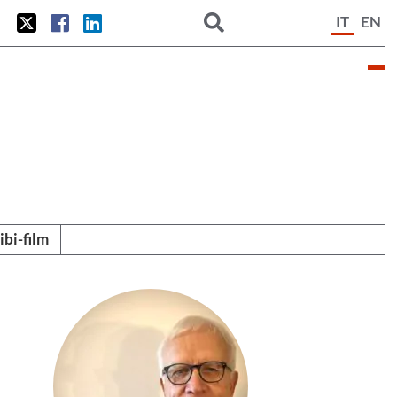
IT
EN
tibi-film