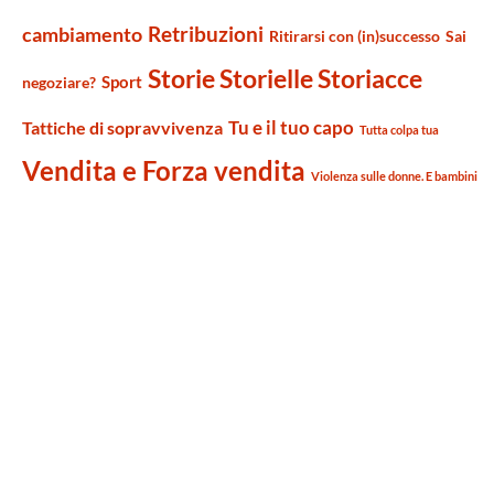
Retribuzioni
cambiamento
Ritirarsi con (in)successo
Sai
Storie Storielle Storiacce
Sport
negoziare?
Tu e il tuo capo
Tattiche di sopravvivenza
Tutta colpa tua
Vendita e Forza vendita
Violenza sulle donne. E bambini