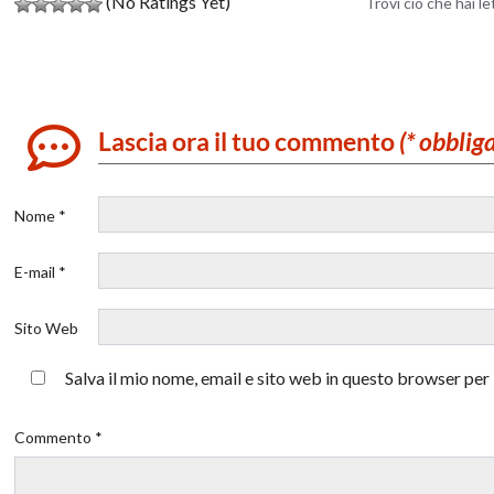
(No Ratings Yet)
Trovi ciò che hai l
Lascia ora il tuo commento
(* obblig
Nome *
E-mail *
Sito Web
Salva il mio nome, email e sito web in questo browser pe
Commento *