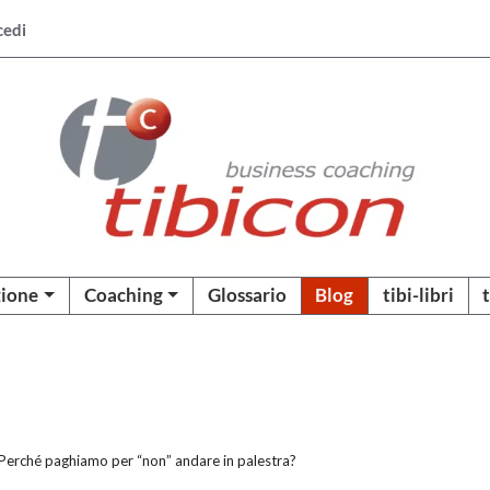
cedi
ione
Coaching
Glossario
Blog
tibi-libri
Perché paghiamo per “non” andare in palestra?