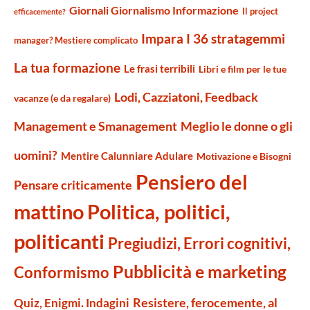
Giornali Giornalismo Informazione
Il project
efficacemente?
Impara I 36 stratagemmi
manager? Mestiere complicato
La tua formazione
Le frasi terribili
Libri e film per le tue
Lodi, Cazziatoni, Feedback
vacanze (e da regalare)
Management e Smanagement
Meglio le donne o gli
uomini?
Mentire Calunniare Adulare
Motivazione e Bisogni
Pensiero del
Pensare criticamente
mattino
Politica, politici,
politicanti
Pregiudizi, Errori cognitivi,
Pubblicità e marketing
Conformismo
Resistere, ferocemente, al
Quiz, Enigmi. Indagini