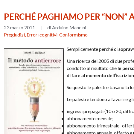
PERCHÉ PAGHIAMO PER “NON” A
23 marzo 2011
|
di Arduino Mancini
Pregiudizi, Errori cognitivi, Conformismo
Semplicemente perché
ci sopra
Una ricerca del 2005 di due profe
condotto al risultato che l
e pers
di fare al momento dell’iscrizion
Su questo le palestre basano la l
Le palestre tendono a favorire g
ingressi prepagati (10 o 20, diffic
abbonamento mensile;
abbonamento trimestrale, offerto
abbonamento annuale, offerto a u