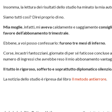
Insomma, la lettura dei risultati dello studio ha minato la mia au
Siamo tutti così? Direi proprio di no.
Mia moglie
, infatti, mi
aveva
caldamente e saggiamente
consigl
favore dell’abbonamento trimestrale
.
Ebbene, a voi posso confessarlo:
furono tre mesi di inferno
.
Corse, incastri fantozziani, giornate di per sé faticose concluse 
numero di ingressi che avrebbe reso il mio abbonamento vantagg
Il tutto in rigoroso, sofferto e soprattutto diplomatico silenzio
La notizia dello studio è ripresa dal libro
Il metodo antierrore
.