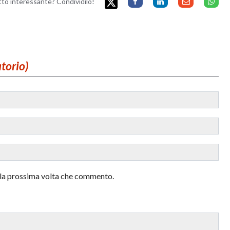
etto interessante? Condividilo!
atorio)
r la prossima volta che commento.