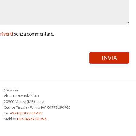
criverti
senza commentare.
tibicon
sas
Via G.F. Parravicini 40
20900 Monza (MB) -Italia
Codice Fiscale / Partita IVA 04772190965
Tel:
+39 (0)39 23 04 453
Mobile:
+39 348 67 03 396