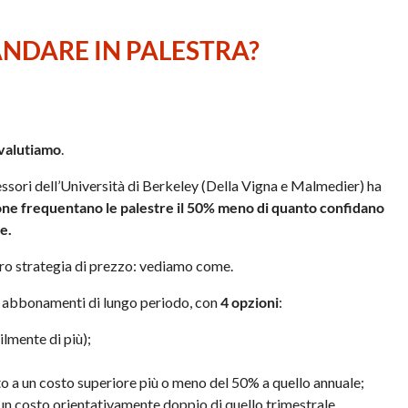
NDARE IN PALESTRA?
vvalutiamo
.
ssori dell’Università di Berkeley (Della Vigna e Malmedier) ha
one frequentano le palestre il 50% meno di quanto confidano
e.
oro strategia di prezzo: vediamo come.
li abbonamenti di lungo periodo, con
4 opzioni
:
ilmente di più);
 a un costo superiore più o meno del 50% a quello annuale;
n costo orientativamente doppio di quello trimestrale.