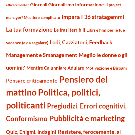
Giornali Giornalismo Informazione
Il project
efficacemente?
Impara I 36 stratagemmi
manager? Mestiere complicato
La tua formazione
Le frasi terribili
Libri e film per le tue
Lodi, Cazziatoni, Feedback
vacanze (e da regalare)
Management e Smanagement
Meglio le donne o gli
uomini?
Mentire Calunniare Adulare
Motivazione e Bisogni
Pensiero del
Pensare criticamente
mattino
Politica, politici,
politicanti
Pregiudizi, Errori cognitivi,
Pubblicità e marketing
Conformismo
Resistere, ferocemente, al
Quiz, Enigmi. Indagini