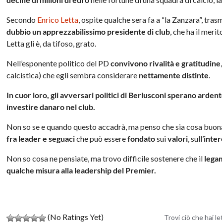
Secondo
Enrico Letta
, ospite qualche sera fa a “la Zanzara”, tra
dubbio un apprezzabilissimo presidente di club
, che ha il meri
Letta gli è, da tifoso, grato.
Nell’esponente politico del PD
convivono rivalità e gratitudine
calcistica) che egli sembra considerare
nettamente distinte
.
In cuor loro, gli avversari politici di Berlusconi sperano ardent
investire danaro nel club.
Non so se e quando questo accadrà, ma penso che sia cosa buona 
fra leader e seguaci
che può essere
fondato
sui
valori
, sull’
inte
Non so cosa ne pensiate, ma trovo difficile sostenere che il
lega
qualche misura alla leadership del Premier.
(No Ratings Yet)
Trovi ciò che hai l