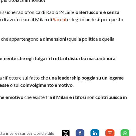
smissione radiofonica di Radio 24,
Silvio Berlusconi è senza
to di aver creato il Milan di
Sacchi
e degli olandesi: per questo
, che appartengono a
dimensioni
(quella politica e quella
emente che egli tolga in fretta il disturbo ma continui a
riflettere sul fatto che
una leadership poggia su un legame
resse
o sul
coinvolgimento emotivo
.
me emotivo
che esiste
fra il Milan e i tifosi
non
contribuisca in
etto interessante? Condividilo!