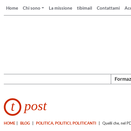
Home
Chi sono
La missione
tibimail
Contattami
Ac
Formaz
post
t
HOME
|
BLOG
|
POLITICA, POLITICI, POLITICANTI
|
Quelli che, nel P