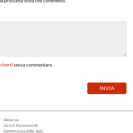
r la prossima volta che commento.
criverti
senza commentare.
tibicon
sas
Via G.F. Parravicini 40
20900 Monza (MB) -Italia