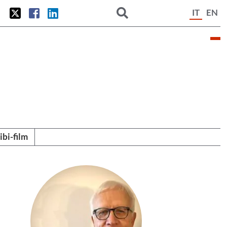
IT
EN
tibi-film