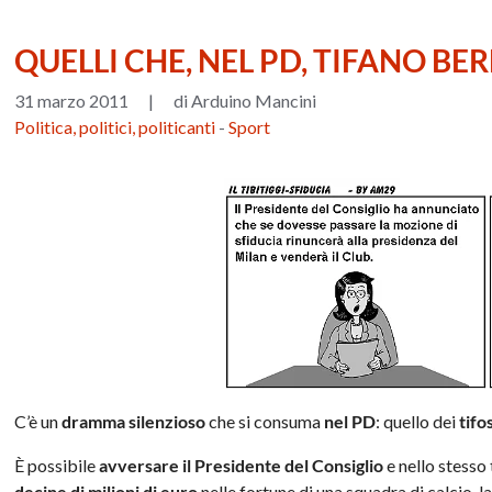
QUELLI CHE, NEL PD, TIFANO BE
31 marzo 2011
|
di Arduino Mancini
Politica, politici, politicanti
-
Sport
C’è un
dramma silenzioso
che si consuma
nel PD
: quello dei
tifo
È possibile
avversare il Presidente del Consiglio
e nello stess
decine di milioni di euro
nelle fortune di una squadra di calcio, l