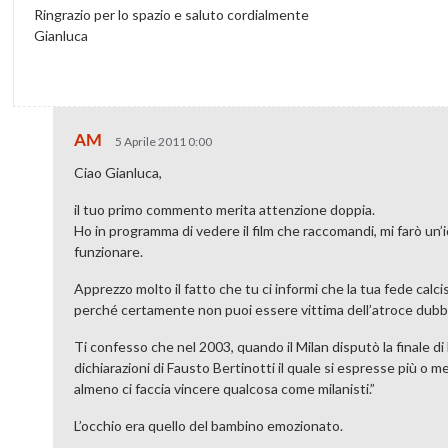
Ringrazio per lo spazio e saluto cordialmente
Gianluca
AM
5 Aprile 2011 0:00
Ciao Gianluca,
il tuo primo commento merita attenzione doppia.
Ho in programma di vedere il film che raccomandi, mi farò un’id
funzionare.
Apprezzo molto il fatto che tu ci informi che la tua fede calc
perché certamente non puoi essere vittima dell’atroce dubbio
Ti confesso che nel 2003, quando il Milan disputò la finale d
dichiarazioni di Fausto Bertinotti il quale si espresse più o
almeno ci faccia vincere qualcosa come milanisti.”
L’occhio era quello del bambino emozionato.