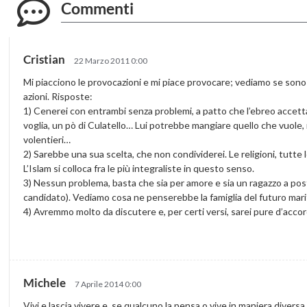
Commenti
Cristian
22 Marzo 2011 0:00
Mi piacciono le provocazioni e mi piace provocare; vediamo se sono pi
azioni. Risposte:
1) Cenerei con entrambi senza problemi, a patto che l’ebreo accett
voglia, un pò di Culatello… Lui potrebbe mangiare quello che vuole,
volentieri…
2) Sarebbe una sua scelta, che non condividerei. Le religioni, tutte le
L’Islam si colloca fra le più integraliste in questo senso.
3) Nessun problema, basta che sia per amore e sia un ragazzo a post
candidato). Vediamo cosa ne penserebbe la famiglia del futuro mari
4) Avremmo molto da discutere e, per certi versi, sarei pure d’acc
Michele
7 Aprile 2014 0:00
Vivi e lascia vivere e, se qualcuno la pensa o vive in maniera divers