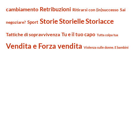
Retribuzioni
cambiamento
Ritirarsi con (in)successo
Sai
Storie Storielle Storiacce
Sport
negoziare?
Tu e il tuo capo
Tattiche di sopravvivenza
Tutta colpa tua
Vendita e Forza vendita
Violenza sulle donne. E bambini