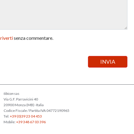
criverti
senza commentare.
tibicon
sas
Via G.F. Parravicini 40
20900 Monza (MB) -Italia
Codice Fiscale / Partita IVA 04772190965
Tel:
+39 (0)39 23 04 453
Mobile:
+39 348 67 03 396