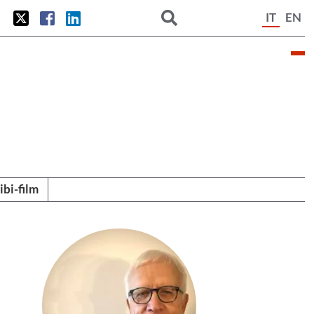
IT
EN
tibi-film