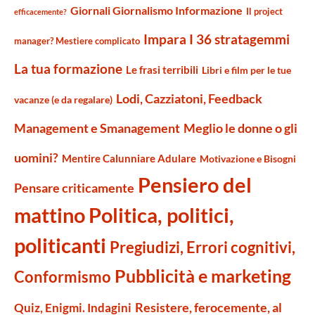
Giornali Giornalismo Informazione
Il project
efficacemente?
Impara I 36 stratagemmi
manager? Mestiere complicato
La tua formazione
Le frasi terribili
Libri e film per le tue
Lodi, Cazziatoni, Feedback
vacanze (e da regalare)
Management e Smanagement
Meglio le donne o gli
uomini?
Mentire Calunniare Adulare
Motivazione e Bisogni
Pensiero del
Pensare criticamente
mattino
Politica, politici,
politicanti
Pregiudizi, Errori cognitivi,
Pubblicità e marketing
Conformismo
Resistere, ferocemente, al
Quiz, Enigmi. Indagini