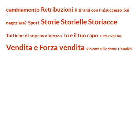
Retribuzioni
cambiamento
Ritirarsi con (in)successo
Sai
Storie Storielle Storiacce
Sport
negoziare?
Tu e il tuo capo
Tattiche di sopravvivenza
Tutta colpa tua
Vendita e Forza vendita
Violenza sulle donne. E bambini