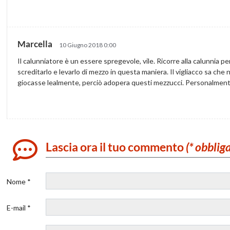
Marcella
10 Giugno 2018 0:00
Il calunniatore è un essere spregevole, vile. Ricorre alla calunnia per
screditarlo e levarlo di mezzo in questa maniera. Il vigliacco sa che
giocasse lealmente, perciò adopera questi mezzucci. Personalmente,
Lascia ora il tuo commento
(* obblig
Nome *
E-mail *