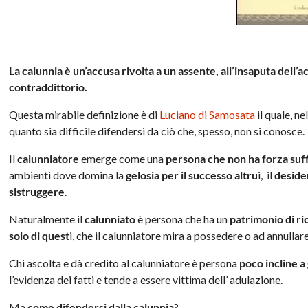
La calunnia è un’accusa rivolta a un assente, all’insaputa dell’
contraddittorio.
Questa mirabile definizione è di
Luciano di Samosata
il quale, ne
quanto sia difficile difendersi da ciò che, spesso, non si conosce.
Il
calunniatore
emerge come una
persona che non ha forza suff
ambienti dove domina la
gelosia per il successo altru
i, il
desider
sistruggere
.
Naturalmente il
calunniato
è persona che ha un
patrimonio di r
solo di quest
i, che il calunniatore mira a possedere o ad annullare
Chi ascolta e dà credito al calunniatore è persona
poco incline a
l’evidenza dei fatti e tende a essere vittima dell’ adulazione.
Ma
come difendersi dalla calunnia
?