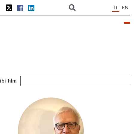
IT
EN
tibi-film