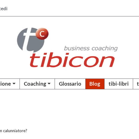
cedi
ione
Coaching
Glossario
Blog
tibi-libri
un calunniatore?