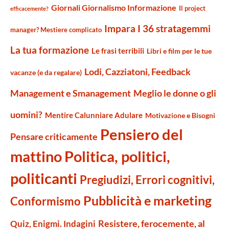
Giornali Giornalismo Informazione
Il project
efficacemente?
Impara I 36 stratagemmi
manager? Mestiere complicato
La tua formazione
Le frasi terribili
Libri e film per le tue
Lodi, Cazziatoni, Feedback
vacanze (e da regalare)
Management e Smanagement
Meglio le donne o gli
uomini?
Mentire Calunniare Adulare
Motivazione e Bisogni
Pensiero del
Pensare criticamente
mattino
Politica, politici,
politicanti
Pregiudizi, Errori cognitivi,
Pubblicità e marketing
Conformismo
Resistere, ferocemente, al
Quiz, Enigmi. Indagini