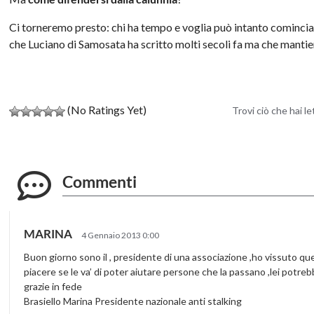
Ci torneremo presto: chi ha tempo e voglia può intanto cominci
che Luciano di Samosata ha scritto molti secoli fa ma che mantiene
(No Ratings Yet)
Trovi ciò che hai l
Commenti
MARINA
4 Gennaio 2013 0:00
Buon giorno sono il , presidente di una associazione ,ho vissuto ques
piacere se le va’ di poter aiutare persone che la passano ,lei potr
grazie in fede
Brasiello Marina Presidente nazionale anti stalking