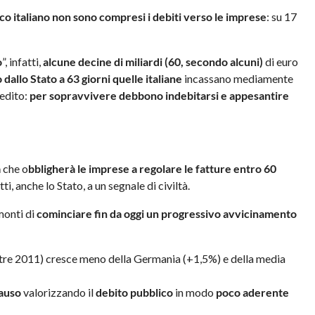
ico italiano non sono compresi i debiti verso le imprese
: su 17
o
”, infatti,
alcune decine di miliardi (60, secondo alcuni)
di euro
dallo Stato a 63 giorni quelle italiane
incassano mediamente
redito:
per sopravvivere debbono indebitarsi e appesantire
a
che o
bbligherà le imprese a regolare le fatture entro 60
ti, anche lo Stato, a un segnale di civiltà.
monti di
cominciare fin da oggi un progressivo avvicinamento
estre 2011) cresce meno della Germania (+1,5%) e della media
lauso
valorizzando il
debito pubblico
in modo
poco aderente