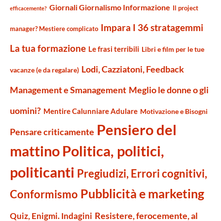
Giornali Giornalismo Informazione
Il project
efficacemente?
Impara I 36 stratagemmi
manager? Mestiere complicato
La tua formazione
Le frasi terribili
Libri e film per le tue
Lodi, Cazziatoni, Feedback
vacanze (e da regalare)
Management e Smanagement
Meglio le donne o gli
uomini?
Mentire Calunniare Adulare
Motivazione e Bisogni
Pensiero del
Pensare criticamente
mattino
Politica, politici,
politicanti
Pregiudizi, Errori cognitivi,
Pubblicità e marketing
Conformismo
Resistere, ferocemente, al
Quiz, Enigmi. Indagini