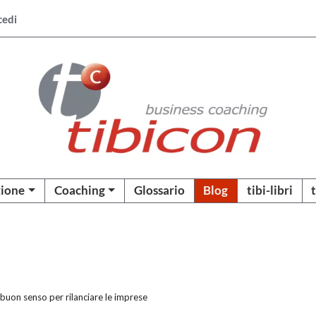
cedi
ione
Coaching
Glossario
Blog
tibi-libri
buon senso per rilanciare le imprese