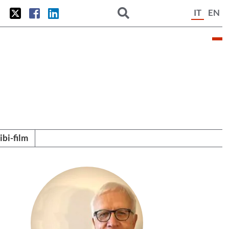
IT
EN
tibi-film