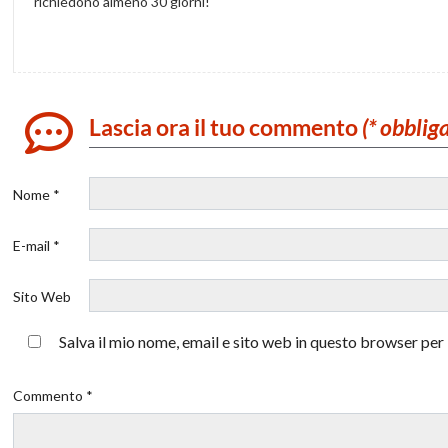
richiedono almeno 30 giorni!
Lascia ora il tuo commento
(* obblig
Nome *
E-mail *
Sito Web
Salva il mio nome, email e sito web in questo browser pe
Commento *