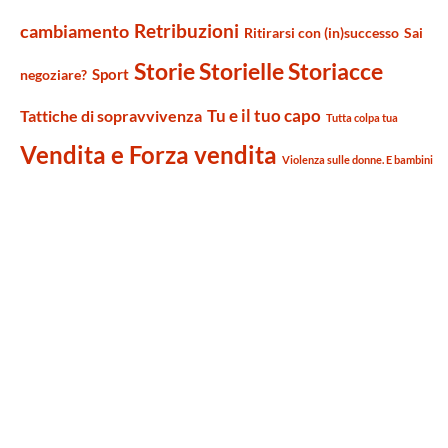
Retribuzioni
cambiamento
Ritirarsi con (in)successo
Sai
Storie Storielle Storiacce
Sport
negoziare?
Tu e il tuo capo
Tattiche di sopravvivenza
Tutta colpa tua
Vendita e Forza vendita
Violenza sulle donne. E bambini