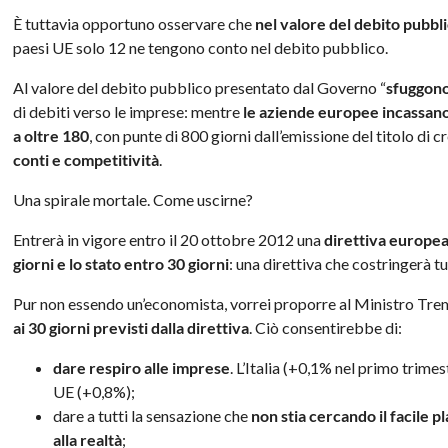
È tuttavia opportuno osservare che
nel valore del debito pubbl
paesi UE solo 12 ne tengono conto nel debito pubblico.
Al valore del debito pubblico presentato dal Governo “
sfuggon
di debiti verso le imprese: mentre
le aziende europee incassano 
a oltre 180
, con punte di 800 giorni dall’emissione del titolo di c
conti e competitività
.
Una spirale mortale. Come uscirne?
Entrerà in vigore entro il 20 ottobre 2012 una
direttiva europe
giorni e lo stato entro 30 giorni
: una direttiva che costringerà tut
Pur non essendo un’economista, vorrei proporre al Ministro Tre
ai 30 giorni previsti dalla direttiva
. Ciò consentirebbe di:
dare respiro alle imprese
. L’Italia (+0,1% nel primo trim
UE (+0,8%);
dare a tutti la sensazione che
non stia cercando il facile p
alla realtà
;