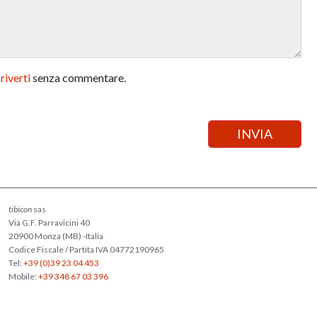
criverti
senza commentare.
tibicon
sas
Via G.F. Parravicini 40
20900 Monza (MB) -Italia
Codice Fiscale / Partita IVA 04772190965
Tel:
+39 (0)39 23 04 453
Mobile:
+39 348 67 03 396