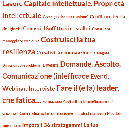
Capitale intellettuale, Proprietà
Lavoro
Intellettuale
Conflitto e teoria
Come gestire una riunione?
Conosci il Soffitto di cristallo?
dei giochi
Consulenti,
Costruisci la tua
maneggiare con cura
resilienza
Creatività e innovazione
Delegare
Domande, Ascolto,
Diversità
Dimissioni, che problema!
Comunicazione (in)efficace
Eventi,
Fare il (e la) leader,
Webinar. Interviste
che fatica…
Formazione
Gestisci il tuo tempo efficacemente?
Giornali Giornalismo Informazione
Il project manager? Mestiere
Impara I 36 stratagemmi
La tua
complicato