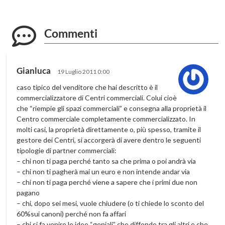
Commenti
Gianluca
19 Luglio 2011 0:00
caso tipico del venditore che hai descritto è il
commercializzatore di Centri commerciali. Colui cioè
che “riempie gli spazi commerciali” e consegna alla proprietà il
Centro commerciale completamente commercializzato. In
molti casi, la proprietà direttamente o, più spesso, tramite il
gestore dei Centri, si accorgerà di avere dentro le seguenti
tipologie di partner commerciali:
– chi non ti paga perché tanto sa che prima o poi andrà via
– chi non ti pagherà mai un euro e non intende andar via
– chi non ti paga perché viene a sapere che i primi due non
pagano
– chi, dopo sei mesi, vuole chiudere (o ti chiede lo sconto del
60%sui canoni) perché non fa affari
– chi si fa venire le idee “geniali” che diffonde tra gli altri e che