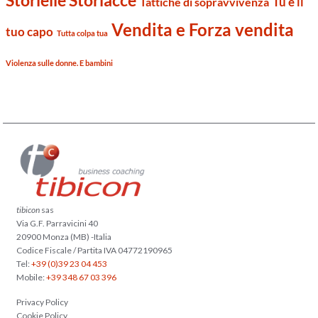
Storielle Storiacce
Tu e il
Tattiche di sopravvivenza
Vendita e Forza vendita
tuo capo
Tutta colpa tua
Violenza sulle donne. E bambini
tibicon
sas
Via G.F. Parravicini 40
20900 Monza (MB) -Italia
Codice Fiscale / Partita IVA 04772190965
Tel:
+39 (0)39 23 04 453
Mobile:
+39 348 67 03 396
Privacy Policy
Cookie Policy