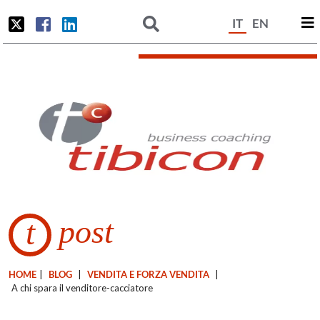
IT
EN
post
t
HOME
|
BLOG
|
VENDITA E FORZA VENDITA
|
A chi spara il venditore-cacciatore