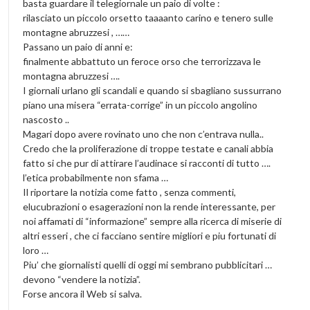
basta guardare il telegiornale un paio di volte :
rilasciato un piccolo orsetto taaaanto carino e tenero sulle
montagne abruzzesi , ……
Passano un paio di anni e:
finalmente abbattuto un feroce orso che terrorizzava le
montagna abruzzesi ….
I giornali urlano gli scandali e quando si sbagliano sussurrano
piano una misera “errata-corrige” in un piccolo angolino
nascosto ..
Magari dopo avere rovinato uno che non c’entrava nulla..
Credo che la proliferazione di troppe testate e canali abbia
fatto si che pur di attirare l’audinace si racconti di tutto ….
l’etica probabilmente non sfama …
Il riportare la notizia come fatto , senza commenti,
elucubrazioni o esagerazioni non la rende interessante, per
noi affamati di “informazione” sempre alla ricerca di miserie di
altri esseri , che ci facciano sentire migliori e piu fortunati di
loro …
Piu’ che giornalisti quelli di oggi mi sembrano pubblicitari …
devono “vendere la notizia”.
Forse ancora il Web si salva.