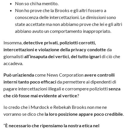
Non so chi ha mentito.
Non ho prove che la Brooks e gli altri fossero a
conoscenza delle intercettazioni. Le dimissioni sono
state accettate ma non abbiamo prove che lei e gli altri
abbiano avuto un comportamento inappropriato.
Insomma,
detective privati, poliziotti corrotti,
intercettazioni e violazione della privacy condotte
da
giornalisti
all’insaputa dei vertici, del tutto ignari
di ciò che
accadeva.
Può un’azienda
come News Corporation
avere controlli
interni tanto poco efficaci
da permettere ai dipendenti di
pagare intercettazioni illegali e corrompere poliziotti
senza
che ciò fosse mai evidente al vertice
?
Io credo che i Murdock e Rebekah Brooks non me ne
vorranno se dico che
la loro posizione appare poco credibile
.
“
È necessario che ripensiamo la nostra etica nel