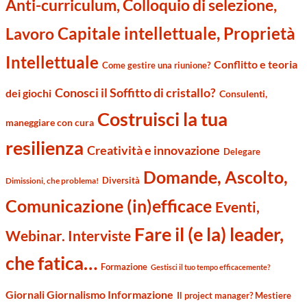
Anti-curriculum, Colloquio di selezione,
Capitale intellettuale, Proprietà
Lavoro
Intellettuale
Conflitto e teoria
Come gestire una riunione?
Conosci il Soffitto di cristallo?
dei giochi
Consulenti,
Costruisci la tua
maneggiare con cura
resilienza
Creatività e innovazione
Delegare
Domande, Ascolto,
Diversità
Dimissioni, che problema!
Comunicazione (in)efficace
Eventi,
Fare il (e la) leader,
Webinar. Interviste
che fatica…
Formazione
Gestisci il tuo tempo efficacemente?
Giornali Giornalismo Informazione
Il project manager? Mestiere