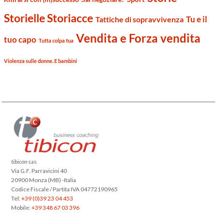
Storielle Storiacce
Tu e il
Tattiche di sopravvivenza
Vendita e Forza vendita
tuo capo
Tutta colpa tua
Violenza sulle donne. E bambini
tibicon
sas
Via G.F. Parravicini 40
20900 Monza (MB) -Italia
Codice Fiscale / Partita IVA 04772190965
Tel:
+39 (0)39 23 04 453
Mobile:
+39 348 67 03 396