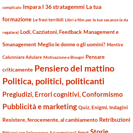
Impara I 36 stratagemmi
La tua
complicato
formazione
Le frasi terribili
Libri e film per le tue vacanze (e da
Management e
Lodi, Cazziatoni, Feedback
regalare)
Smanagement
Meglio le donne o gli uomini?
Mentire
Pensare
Calunniare Adulare
Motivazione e Bisogni
Pensiero del mattino
criticamente
Politica, politici, politicanti
Pregiudizi, Errori cognitivi, Conformismo
Pubblicità e marketing
Quiz, Enigmi. Indagini
Retribuzioni
Resistere, ferocemente, al cambiamento
Storie
Sport
Ritirarsi con (in)successo
Sai negoziare?