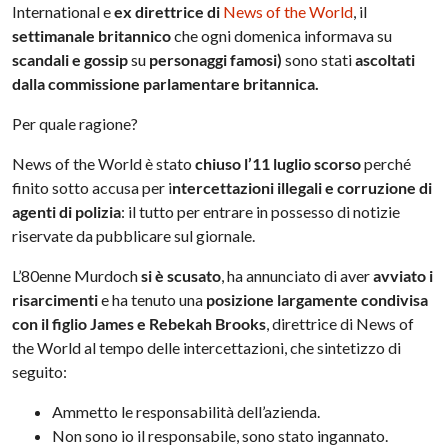
International e
ex direttrice di
News of the World
, il
settimanale britannico
che ogni domenica informava su
scandali e gossip
su
personaggi famosi)
sono stati
ascoltati
dalla commissione parlamentare britannica.
Per quale ragione?
News of the World è stato
chiuso l’11 luglio scorso
perché
finito sotto accusa per i
ntercettazioni illegali e corruzione di
agenti di polizia
: il tutto per entrare in possesso di notizie
riservate da pubblicare sul giornale.
L’80enne Murdoch
si è scusato
, ha annunciato di aver
avviato i
risarcimenti
e ha tenuto una
posizione largamente condivisa
con il figlio James e Rebekah Brooks
, direttrice di News of
the World al tempo delle intercettazioni, che sintetizzo di
seguito:
Ammetto le responsabilità dell’azienda.
Non sono io il responsabile, sono stato ingannato.