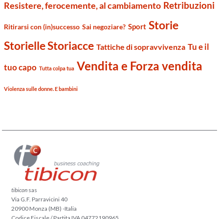
Retribuzioni
Resistere, ferocemente, al cambiamento
Storie
Sport
Ritirarsi con (in)successo
Sai negoziare?
Storielle Storiacce
Tu e il
Tattiche di sopravvivenza
Vendita e Forza vendita
tuo capo
Tutta colpa tua
Violenza sulle donne. E bambini
tibicon
sas
Via G.F. Parravicini 40
20900 Monza (MB) -Italia
Codice Fiscale / Partita IVA 04772190965