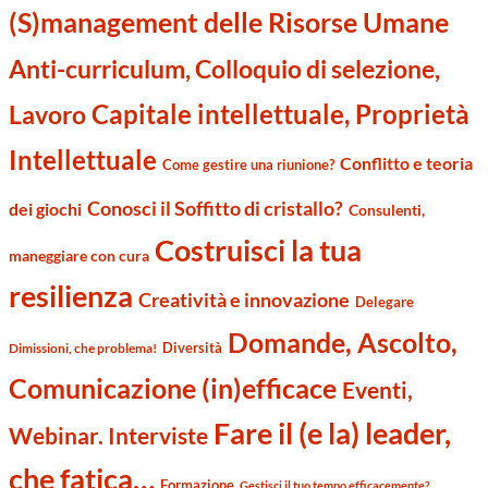
(S)management delle Risorse Umane
Anti-curriculum, Colloquio di selezione,
Capitale intellettuale, Proprietà
Lavoro
Intellettuale
Conflitto e teoria
Come gestire una riunione?
Conosci il Soffitto di cristallo?
dei giochi
Consulenti,
Costruisci la tua
maneggiare con cura
resilienza
Creatività e innovazione
Delegare
Domande, Ascolto,
Diversità
Dimissioni, che problema!
Comunicazione (in)efficace
Eventi,
Fare il (e la) leader,
Webinar. Interviste
che fatica…
Formazione
Gestisci il tuo tempo efficacemente?