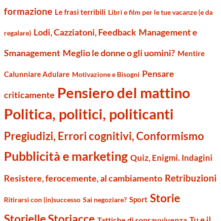
formazione
Le frasi terribili
Libri e film per le tue vacanze (e da
Management e
Lodi, Cazziatoni, Feedback
regalare)
Smanagement
Meglio le donne o gli uomini?
Mentire
Pensare
Calunniare Adulare
Motivazione e Bisogni
Pensiero del mattino
criticamente
Politica, politici, politicanti
Pregiudizi, Errori cognitivi, Conformismo
Pubblicità e marketing
Quiz, Enigmi. Indagini
Retribuzioni
Resistere, ferocemente, al cambiamento
Storie
Sport
Ritirarsi con (in)successo
Sai negoziare?
Storielle Storiacce
Tu e il
Tattiche di sopravvivenza