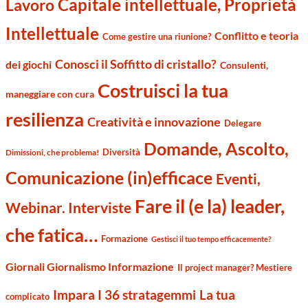
Capitale intellettuale, Proprietà
Lavoro
Intellettuale
Conflitto e teoria
Come gestire una riunione?
Conosci il Soffitto di cristallo?
dei giochi
Consulenti,
Costruisci la tua
maneggiare con cura
resilienza
Creatività e innovazione
Delegare
Domande, Ascolto,
Diversità
Dimissioni, che problema!
Comunicazione (in)efficace
Eventi,
Fare il (e la) leader,
Webinar. Interviste
che fatica…
Formazione
Gestisci il tuo tempo efficacemente?
Giornali Giornalismo Informazione
Il project manager? Mestiere
Impara I 36 stratagemmi
La tua
complicato