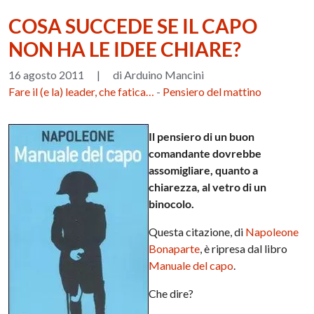
COSA SUCCEDE SE IL CAPO
NON HA LE IDEE CHIARE?
16 agosto 2011
|
di Arduino Mancini
Fare il (e la) leader, che fatica…
-
Pensiero del mattino
Il pensiero di un buon
comandante dovrebbe
assomigliare, quanto a
chiarezza, al vetro di un
binocolo.
Questa citazione, di
Napoleone
Bonaparte
, è ripresa dal libro
Manuale del capo
.
Che dire?