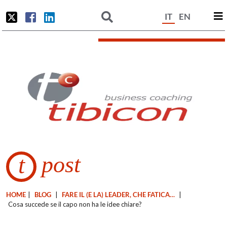
IT
EN
post
t
HOME
|
BLOG
|
FARE IL (E LA) LEADER, CHE FATICA…
|
Cosa succede se il capo non ha le idee chiare?