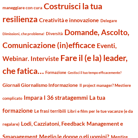
Costruisci la tua
maneggiare con cura
resilienza
Creatività e innovazione
Delegare
Domande, Ascolto,
Diversità
Dimissioni, che problema!
Comunicazione (in)efficace
Eventi,
Fare il (e la) leader,
Webinar. Interviste
che fatica…
Formazione
Gestisci il tuo tempo efficacemente?
Giornali Giornalismo Informazione
Il project manager? Mestiere
Impara I 36 stratagemmi
La tua
complicato
formazione
Le frasi terribili
Libri e film per le tue vacanze (e da
Management e
Lodi, Cazziatoni, Feedback
regalare)
Smanagement
Meglio le donne o gli uomini?
Mentire