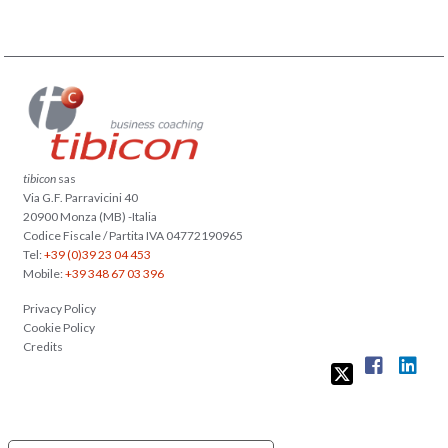
tibicon
sas
Via G.F. Parravicini 40
20900 Monza (MB) -Italia
Codice Fiscale / Partita IVA 04772190965
Tel:
+39 (0)39 23 04 453
Mobile:
+39 348 67 03 396
Privacy Policy
Cookie Policy
Credits