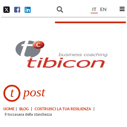
IT
EN
post
t
HOME
|
BLOG
|
COSTRUISCI LA TUA RESILIENZA
|
Il toccasana della stanchezza