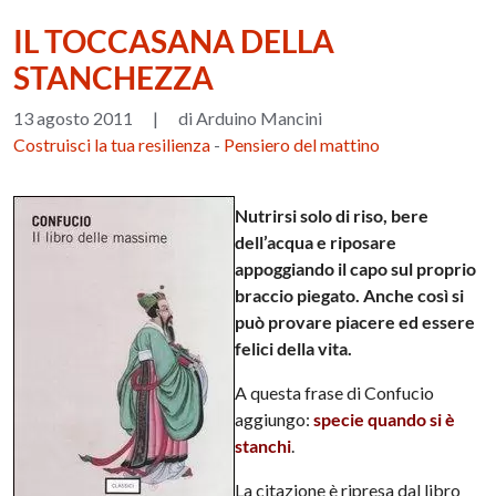
IL TOCCASANA DELLA
STANCHEZZA
13 agosto 2011
|
di Arduino Mancini
Costruisci la tua resilienza
-
Pensiero del mattino
Nutrirsi solo di riso, bere
dell’acqua e riposare
appoggiando il capo sul proprio
braccio piegato. Anche così si
può provare piacere ed essere
felici della vita.
A questa frase di Confucio
aggiungo:
specie quando si è
stanchi
.
La citazione è ripresa dal libro