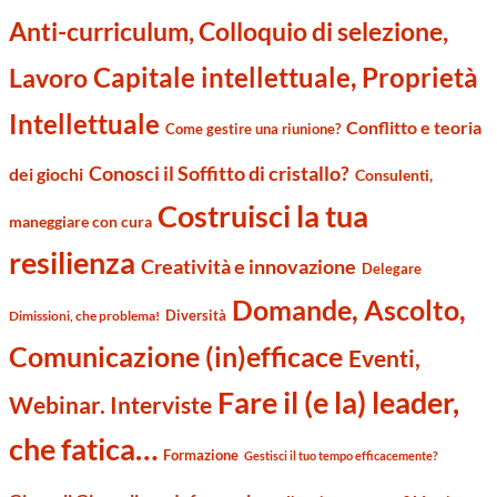
Anti-curriculum, Colloquio di selezione,
Capitale intellettuale, Proprietà
Lavoro
Intellettuale
Conflitto e teoria
Come gestire una riunione?
Conosci il Soffitto di cristallo?
dei giochi
Consulenti,
Costruisci la tua
maneggiare con cura
resilienza
Creatività e innovazione
Delegare
Domande, Ascolto,
Diversità
Dimissioni, che problema!
Comunicazione (in)efficace
Eventi,
Fare il (e la) leader,
Webinar. Interviste
che fatica…
Formazione
Gestisci il tuo tempo efficacemente?