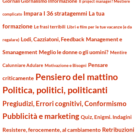
Giornali Giornalismo Informazione
Il project manager? Mestiere
Impara I 36 stratagemmi
La tua
complicato
formazione
Le frasi terribili
Libri e film per le tue vacanze (e da
Management e
Lodi, Cazziatoni, Feedback
regalare)
Smanagement
Meglio le donne o gli uomini?
Mentire
Pensare
Calunniare Adulare
Motivazione e Bisogni
Pensiero del mattino
criticamente
Politica, politici, politicanti
Pregiudizi, Errori cognitivi, Conformismo
Pubblicità e marketing
Quiz, Enigmi. Indagini
Retribuzioni
Resistere, ferocemente, al cambiamento