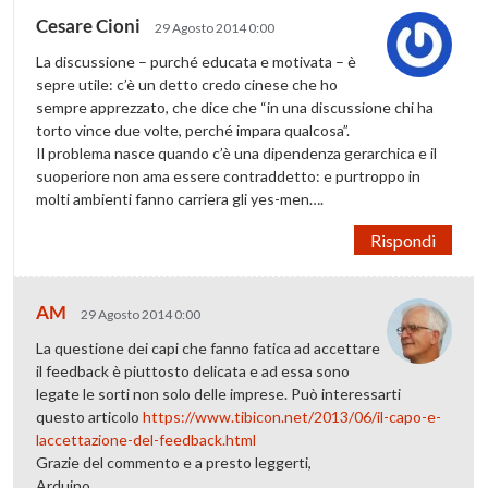
Cesare Cioni
29 Agosto 2014 0:00
La discussione – purché educata e motivata – è
sepre utile: c’è un detto credo cinese che ho
sempre apprezzato, che dice che “in una discussione chi ha
torto vince due volte, perché impara qualcosa”.
Il problema nasce quando c’è una dipendenza gerarchica e il
suoperiore non ama essere contraddetto: e purtroppo in
molti ambienti fanno carriera gli yes-men….
Rispondi
AM
29 Agosto 2014 0:00
La questione dei capi che fanno fatica ad accettare
il feedback è piuttosto delicata e ad essa sono
legate le sorti non solo delle imprese. Può interessarti
questo articolo
https://www.tibicon.net/2013/06/il-capo-e-
laccettazione-del-feedback.html
Grazie del commento e a presto leggerti,
Arduino