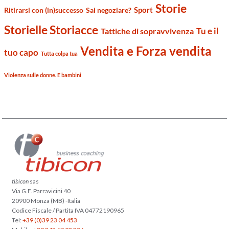
Storie
Sport
Ritirarsi con (in)successo
Sai negoziare?
Storielle Storiacce
Tu e il
Tattiche di sopravvivenza
Vendita e Forza vendita
tuo capo
Tutta colpa tua
Violenza sulle donne. E bambini
tibicon
sas
Via G.F. Parravicini 40
20900 Monza (MB) -Italia
Codice Fiscale / Partita IVA 04772190965
Tel:
+39 (0)39 23 04 453