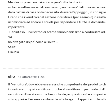
Mentre mi provo un paio di scarpe e’ difficile che io
mi faccia influenzare dal commesso , anche se e’ tutto sorrisi e mo
della caldaia di casa ho la necessita’ di avere l’appoggio , in consig
Credo che i venditori del settore industriale (per esempio) in realt
ricominciare ad andare a scuola per rispondere a tutte le domande 
importante.
..Beninteso …i venditori di scarpe fanno benissimo a continuare ad 
:o)
ho divagato un po’ come al solito…
Saluti
Claudia
elio
11 Ottobre 2011 0:00
Il “venditore”, dovrebbe essere anche competente del prodotto che
incontrare…….quel venditore……..che e’ venditore…..per modo di dir
venditore..di se stesso…..e l’importante, in questi casi, e’ compo
solo apparire. L’essere se stessi ha vita lunga……l’apparire…….ha vita