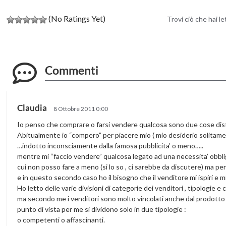
(No Ratings Yet)
Trovi ciò che hai l
Commenti
Claudia
8 Ottobre 2011 0:00
Io penso che comprare o farsi vendere qualcosa sono due cose dist
Abitualmente io “compero” per piacere mio ( mio desiderio solitame
…indotto inconsciamente dalla famosa pubblicita’ o meno…..
mentre mi “faccio vendere” qualcosa legato ad una necessita’ obbliga
cui non posso fare a meno (si lo so , ci sarebbe da discutere) ma per 
e in questo secondo caso ho il bisogno che il venditore mi ispiri e m
Ho letto delle varie divisioni di categorie dei venditori , tipologie e
ma secondo me i venditori sono molto vincolati anche dal prodotto 
punto di vista per me si dividono solo in due tipologie :
o competenti o affascinanti.