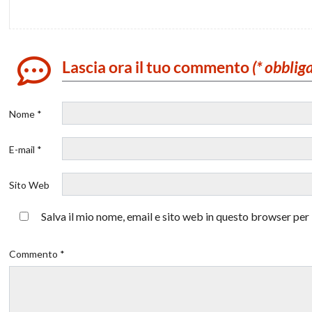
Lascia ora il tuo commento
(* obblig
Nome *
E-mail *
Sito Web
Salva il mio nome, email e sito web in questo browser pe
Commento *