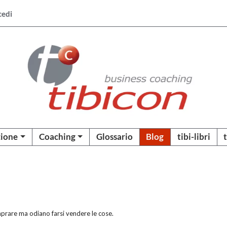
cedi
ione
Coaching
Glossario
Blog
tibi-libri
rare ma odiano farsi vendere le cose.