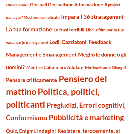
Giornali Giornalismo Informazione
Il project
efficacemente?
Impara I 36 stratagemmi
manager? Mestiere complicato
La tua formazione
Le frasi terribili
Libri e film per le tue
Lodi, Cazziatoni, Feedback
vacanze (e da regalare)
Management e Smanagement
Meglio le donne o gli
uomini?
Mentire Calunniare Adulare
Motivazione e Bisogni
Pensiero del
Pensare criticamente
mattino
Politica, politici,
politicanti
Pregiudizi, Errori cognitivi,
Pubblicità e marketing
Conformismo
Resistere, ferocemente, al
Quiz, Enigmi. Indagini