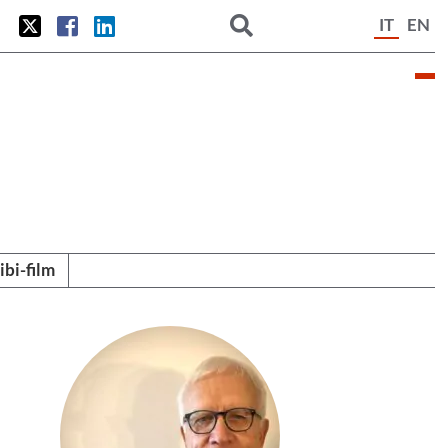
IT
EN
tibi-film