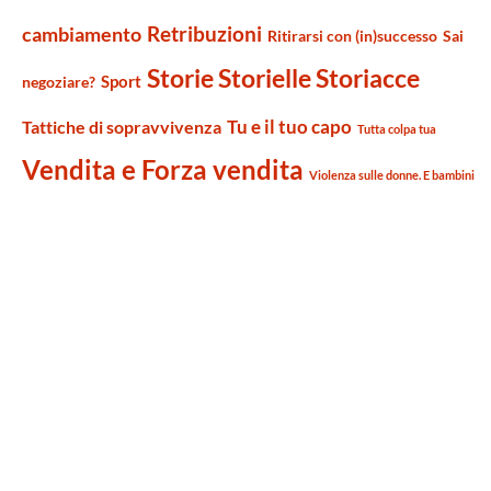
Retribuzioni
cambiamento
Ritirarsi con (in)successo
Sai
Storie Storielle Storiacce
Sport
negoziare?
Tu e il tuo capo
Tattiche di sopravvivenza
Tutta colpa tua
Vendita e Forza vendita
Violenza sulle donne. E bambini