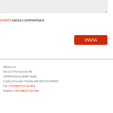
criverti
senza commentare.
tibicon
sas
Via G.F. Parravicini 40
20900 Monza (MB) -Italia
Codice Fiscale / Partita IVA 04772190965
Tel:
+39 (0)39 23 04 453
Mobile:
+39 348 67 03 396