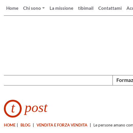
Home
Chi sono
La missione
tibimail
Contattami
Ac
Formaz
post
t
HOME
|
BLOG
|
VENDITA E FORZA VENDITA
|
Le persone amano comp