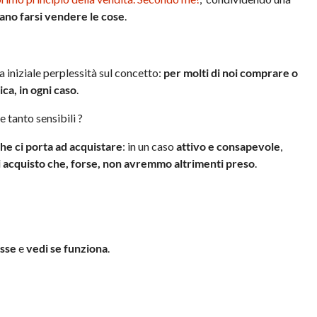
no farsi vendere le cose
.
 iniziale perplessità sul concetto:
per molti di noi comprare o
ca, in ogni caso
.
 tanto sensibili ?
he ci porta ad acquistare
: in un caso
attivo e consapevole
,
di acquisto che, forse, non avremmo altrimenti preso
.
esse
e
vedi se funziona
.