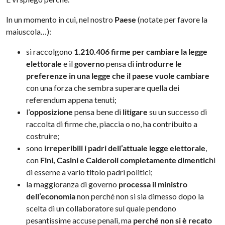
In un momento in cui, nel nostro
Paese
(notate per favore la
maiuscola…):
si raccolgono
1.210.406 firme per cambiare la legge
elettorale
e il
governo
pensa di
introdurre le
preferenze in una legge che il paese vuole cambiare
con una forza che sembra superare quella dei
referendum appena tenuti;
l’
opposizione
pensa bene di
litigare
su un successo di
raccolta di firme che, piaccia o no, ha contribuito a
costruire;
sono
irreperibili i padri dell’attuale legge elettorale
,
con
Fini, Casini e Calderoli completamente dimentich
i
di esserne a vario titolo padri politici;
la maggioranza di governo
processa il ministro
dell’economia
non perché non si sia dimesso dopo la
scelta di un collaboratore sul quale pendono
pesantissime accuse penali, ma
perché non si è recato