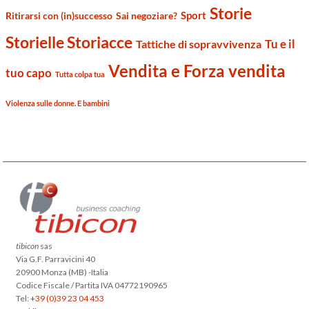
Storie
Sport
Ritirarsi con (in)successo
Sai negoziare?
Storielle Storiacce
Tu e il
Tattiche di sopravvivenza
Vendita e Forza vendita
tuo capo
Tutta colpa tua
Violenza sulle donne. E bambini
tibicon
sas
Via G.F. Parravicini 40
20900 Monza (MB) -Italia
Codice Fiscale / Partita IVA 04772190965
Tel:
+39 (0)39 23 04 453