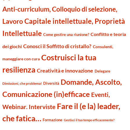
Anti-curriculum, Colloquio di selezione,
Capitale intellettuale, Proprietà
Lavoro
Intellettuale
Conflitto e teoria
Come gestire una riunione?
Conosci il Soffitto di cristallo?
dei giochi
Consulenti,
Costruisci la tua
maneggiare con cura
resilienza
Creatività e innovazione
Delegare
Domande, Ascolto,
Diversità
Dimissioni, che problema!
Comunicazione (in)efficace
Eventi,
Fare il (e la) leader,
Webinar. Interviste
che fatica…
Formazione
Gestisci il tuo tempo efficacemente?