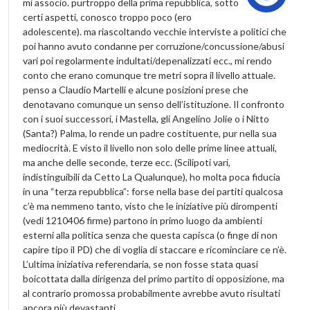
mi associo. purtroppo della prima repubblica, sotto
certi aspetti, conosco troppo poco (ero
adolescente). ma riascoltando vecchie interviste a politici che
poi hanno avuto condanne per corruzione/concussione/abusi
vari poi regolarmente indultati/depenalizzati ecc., mi rendo
conto che erano comunque tre metri sopra il livello attuale.
penso a Claudio Martelli e alcune posizioni prese che
denotavano comunque un senso dell’istituzione. Il confronto
con i suoi successori, i Mastella, gli Angelino Jolie o i Nitto
(Santa?) Palma, lo rende un padre costituente, pur nella sua
mediocrità. E visto il livello non solo delle prime linee attuali,
ma anche delle seconde, terze ecc. (Scilipoti vari,
indistinguibili da Cetto La Qualunque), ho molta poca fiducia
in una “terza repubblica”: forse nella base dei partiti qualcosa
c’è ma nemmeno tanto, visto che le iniziative più dirompenti
(vedi 1210406 firme) partono in primo luogo da ambienti
esterni alla politica senza che questa capisca (o finge di non
capire tipo il PD) che di voglia di staccare e ricominciare ce n’è.
L’ultima iniziativa referendaria, se non fosse stata quasi
boicottata dalla dirigenza del primo partito di opposizione, ma
al contrario promossa probabilmente avrebbe avuto risultati
ancora più devastanti.