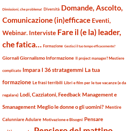
Domande, Ascolto,
Diversità
Dimissioni, che problema!
Comunicazione (in)efficace
Eventi,
Fare il (e la) leader,
Webinar. Interviste
che fatica…
Formazione
Gestisci il tuo tempo efficacemente?
Giornali Giornalismo Informazione
Il project manager? Mestiere
Impara I 36 stratagemmi
La tua
complicato
formazione
Le frasi terribili
Libri e film per le tue vacanze (e da
Management e
Lodi, Cazziatoni, Feedback
regalare)
Smanagement
Meglio le donne o gli uomini?
Mentire
Pensare
Calunniare Adulare
Motivazione e Bisogni
Pensiero del mattino