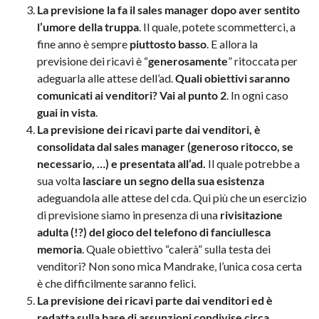
La previsione la fa il sales manager dopo aver sentito
l’umore della truppa
. Il quale, potete scommetterci, a
fine anno è sempre
piuttosto basso
. E allora la
previsione dei ricavi è “
generosamente
” ritoccata per
adeguarla alle attese dell’ad.
Quali obiettivi saranno
comunicati ai venditori? Vai al punto 2
. In ogni caso
guai in vista
.
La previsione dei ricavi parte dai venditori, è
consolidata dal sales manager (generoso ritocco, se
necessario, …) e presentata all’ad.
Il quale potrebbe a
sua volta
lasciare un segno della sua esistenza
adeguandola alle attese del cda. Qui più che un esercizio
di previsione siamo in presenza di una
rivisitazione
adulta (!?) del gioco del telefono di fanciullesca
memoria
. Quale obiettivo “calerà” sulla testa dei
venditori? Non sono mica Mandrake, l’unica cosa certa
è che difficilmente saranno felici.
La previsione dei ricavi parte dai venditori ed è
redatta sulla base di assunzioni condivise circa