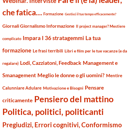
Webinar. Interviste
che fatica…
Formazione
Gestisci il tuo tempo efficacemente?
Giornali Giornalismo Informazione
Il project manager? Mestiere
Impara I 36 stratagemmi
La tua
complicato
formazione
Le frasi terribili
Libri e film per le tue vacanze (e da
Management e
Lodi, Cazziatoni, Feedback
regalare)
Smanagement
Meglio le donne o gli uomini?
Mentire
Pensare
Calunniare Adulare
Motivazione e Bisogni
Pensiero del mattino
criticamente
Politica, politici, politicanti
Pregiudizi, Errori cognitivi, Conformismo