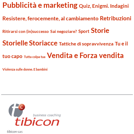
Pubblicità e marketing
Quiz, Enigmi. Indagini
Retribuzioni
Resistere, ferocemente, al cambiamento
Storie
Sport
Ritirarsi con (in)successo
Sai negoziare?
Storielle Storiacce
Tu e il
Tattiche di sopravvivenza
Vendita e Forza vendita
tuo capo
Tutta colpa tua
Violenza sulle donne. E bambini
tibicon
sas