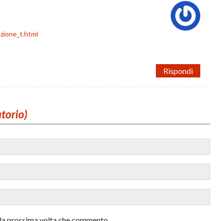
zione_t.html
Rispondi
atorio)
r la prossima volta che commento.