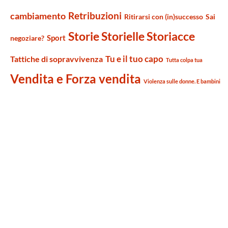
Retribuzioni
cambiamento
Ritirarsi con (in)successo
Sai
Storie Storielle Storiacce
Sport
negoziare?
Tu e il tuo capo
Tattiche di sopravvivenza
Tutta colpa tua
Vendita e Forza vendita
Violenza sulle donne. E bambini