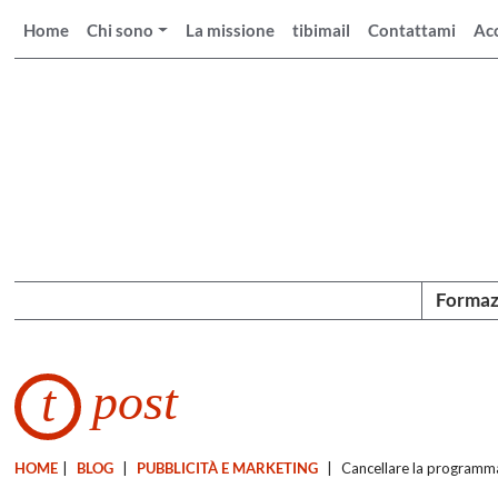
Home
Chi sono
La missione
tibimail
Contattami
Ac
Formaz
post
t
HOME
|
BLOG
|
PUBBLICITÀ E MARKETING
|
Cancellare la programm