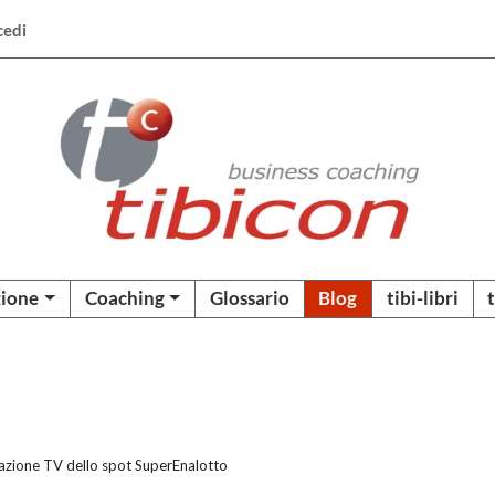
cedi
ione
Coaching
Glossario
Blog
tibi-libri
azione TV dello spot SuperEnalotto