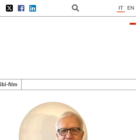
IT
EN
tibi-film