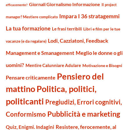
Giornali Giornalismo Informazione
Il project
efficacemente?
Impara I 36 stratagemmi
manager? Mestiere complicato
La tua formazione
Le frasi terribili
Libri e film per le tue
Lodi, Cazziatoni, Feedback
vacanze (e da regalare)
Management e Smanagement
Meglio le donne o gli
uomini?
Mentire Calunniare Adulare
Motivazione e Bisogni
Pensiero del
Pensare criticamente
mattino
Politica, politici,
politicanti
Pregiudizi, Errori cognitivi,
Pubblicità e marketing
Conformismo
Resistere, ferocemente, al
Quiz, Enigmi. Indagini