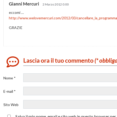
Gianni Mercuri
2 Marzo 2012 0:00
eccomi …
http://www.welovemercuri.com/2012/03/cancellare_la_programma
GRAZIE
Lascia ora il tuo commento
(* obblig
Nome *
E-mail *
Sito Web
Salva il mio nome, email e sito web in questo browser pe