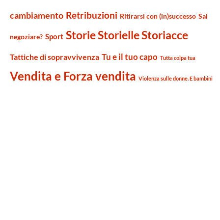
Retribuzioni
cambiamento
Ritirarsi con (in)successo
Sai
Storie Storielle Storiacce
Sport
negoziare?
Tu e il tuo capo
Tattiche di sopravvivenza
Tutta colpa tua
Vendita e Forza vendita
Violenza sulle donne. E bambini