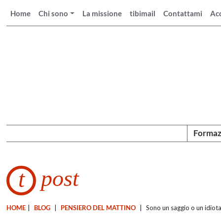
Home
Chi sono
La missione
tibimail
Contattami
Ac
Formaz
post
t
HOME
|
BLOG
|
PENSIERO DEL MATTINO
|
Sono un saggio o un idiot