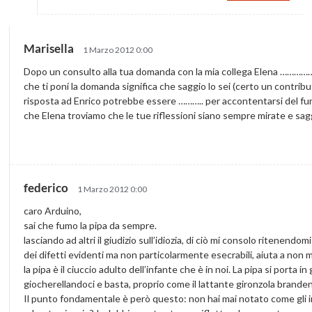
Marisella
1 Marzo 2012 0:00
Dopo un consulto alla tua domanda con la mia collega Elena …………… tu
che ti poni la domanda significa che saggio lo sei (certo un contri
risposta ad Enrico potrebbe essere ……….. per accontentarsi del fu
che Elena troviamo che le tue riflessioni siano sempre mirate e s
federico
1 Marzo 2012 0:00
caro Arduino,
sai che fumo la pipa da sempre.
lasciando ad altri il giudizio sull’idiozia, di ciò mi consolo ritenen
dei difetti evidenti ma non particolarmente esecrabili, aiuta a non 
la pipa è il ciuccio adulto dell’infante che è in noi. La pipa si porta
giocherellandoci e basta, proprio come il lattante gironzola brande
Il punto fondamentale è però questo: non hai mai notato come gli in