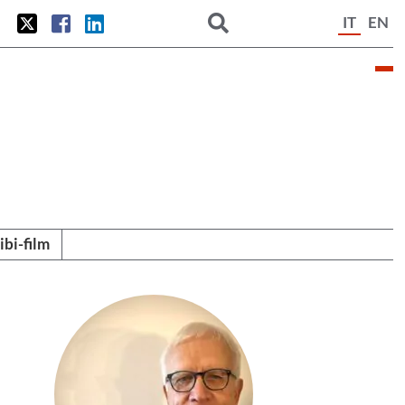
IT
EN
tibi-film