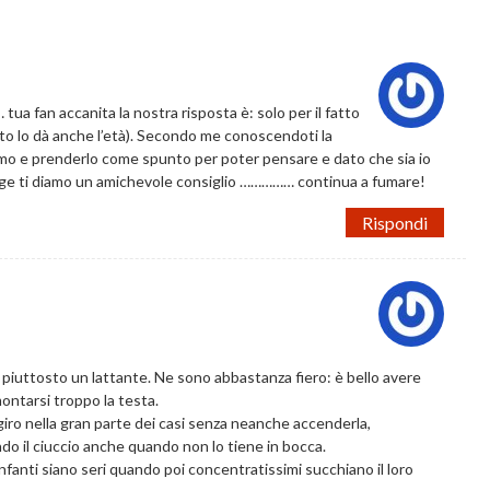
a fan accanita la nostra risposta è: solo per il fatto
buto lo dà anche l’età). Secondo me conoscendoti la
mo e prenderlo come spunto per poter pensare e dato che sia io
agge ti diamo un amichevole consiglio …………… continua a fumare!
Rispondi
domi piuttosto un lattante. Ne sono abbastanza fiero: è bello avere
montarsi troppo la testa.
 in giro nella gran parte dei casi senza neanche accenderla,
ndo il ciuccio anche quando non lo tiene in bocca.
fanti siano seri quando poi concentratissimi succhiano il loro