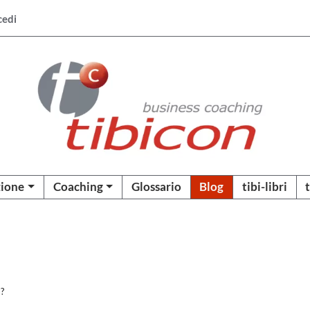
cedi
ione
Coaching
Glossario
Blog
tibi-libri
a?