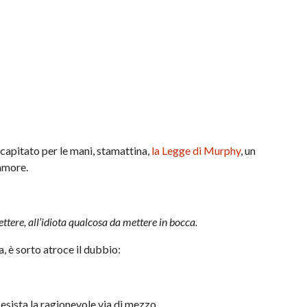
pitato per le mani, stamattina,
la Legge di Murphy
, un
 amore.
ettere, all’idiota qualcosa da mettere in bocca.
, è sorto atroce il dubbio:
esista la ragionevole via di mezzo.