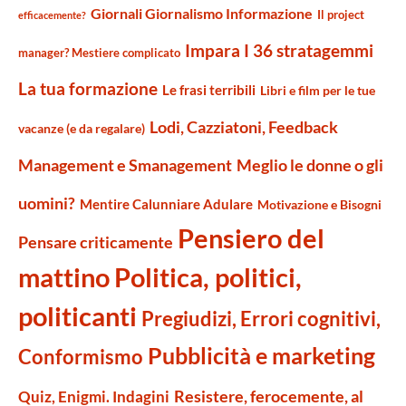
Giornali Giornalismo Informazione
Il project
efficacemente?
Impara I 36 stratagemmi
manager? Mestiere complicato
La tua formazione
Le frasi terribili
Libri e film per le tue
Lodi, Cazziatoni, Feedback
vacanze (e da regalare)
Management e Smanagement
Meglio le donne o gli
uomini?
Mentire Calunniare Adulare
Motivazione e Bisogni
Pensiero del
Pensare criticamente
mattino
Politica, politici,
politicanti
Pregiudizi, Errori cognitivi,
Pubblicità e marketing
Conformismo
Resistere, ferocemente, al
Quiz, Enigmi. Indagini