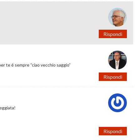
Rispondi
per te é sempre “ciao vecchio saggio”
Rispondi
seggiata!
Rispondi