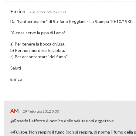
Enrico
28 Febbraio 2012 0:00
Da “Fantacronache” di Stefano Reggiani – La Stampa 10/10/1980:
“A cosa serve la pipa di Lama?
a) Per tenere la bocca chiusa.
b) Per non mordersi le labbra.
c) Per accontentarsi del fumo.”
Saluti
Enrico
AM
29 Febbraio 2012 0:00
@Rosario L’affetto è nemico delle valutazioni oggettive.
@Fuliabe. Non respiro il fumo (non si respira, di norma il fumo della