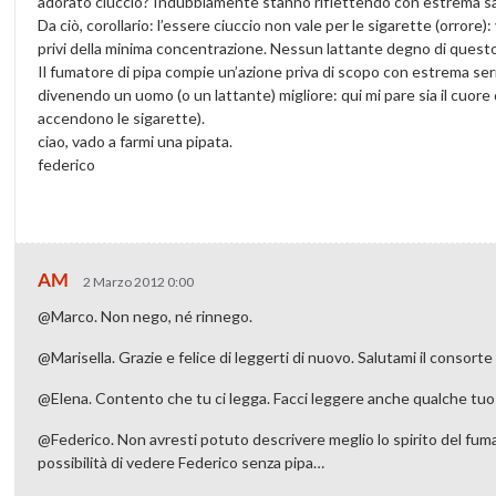
adorato ciuccio? Indubbiamente stanno riflettendo con estrema s
Da ciò, corollario: l’essere ciuccio non vale per le sigarette (orr
privi della minima concentrazione. Nessun lattante degno di questo
Il fumatore di pipa compie un’azione priva di scopo con estrema se
divenendo un uomo (o un lattante) migliore: qui mi pare sia il cuore 
accendono le sigarette).
ciao, vado a farmi una pipata.
federico
AM
2 Marzo 2012 0:00
@Marco. Non nego, né rinnego.
@Marisella. Grazie e felice di leggerti di nuovo. Salutami il consor
@Elena. Contento che tu ci legga. Facci leggere anche qualche t
@Federico. Non avresti potuto descrivere meglio lo spirito del fuma
possibilità di vedere Federico senza pipa…