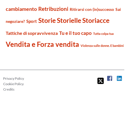
Retribuzioni
cambiamento
Ritirarsi con (in)successo
Sai
Storie Storielle Storiacce
Sport
negoziare?
Tu e il tuo capo
Tattiche di sopravvivenza
Tutta colpa tua
Vendita e Forza vendita
Violenza sulle donne. E bambini
Privacy Policy
Cookie Policy
Credits