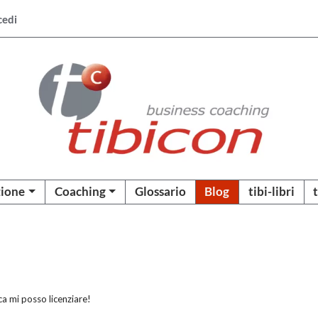
cedi
ione
Coaching
Glossario
Blog
tibi-libri
a mi posso licenziare!