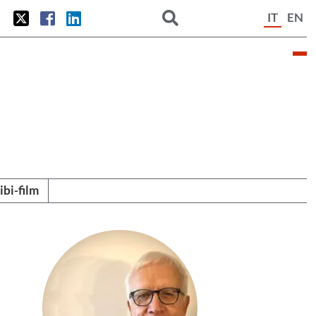
IT
EN
tibi-film