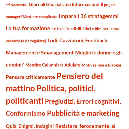
Giornali Giornalismo Informazione
Il project
efficacemente?
Impara I 36 stratagemmi
manager? Mestiere complicato
La tua formazione
Le frasi terribili
Libri e film per le tue
Lodi, Cazziatoni, Feedback
vacanze (e da regalare)
Management e Smanagement
Meglio le donne o gli
uomini?
Mentire Calunniare Adulare
Motivazione e Bisogni
Pensiero del
Pensare criticamente
mattino
Politica, politici,
politicanti
Pregiudizi, Errori cognitivi,
Pubblicità e marketing
Conformismo
Resistere, ferocemente, al
Quiz, Enigmi. Indagini