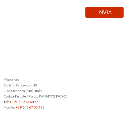
tibicon
sas
Via G.F. Parravicini 40
20900 Monza (MB) -Italia
Codice Fiscale / Partita IVA 04772190965
Tel:
+39 (0)39 23 04 453
Mobile:
+39 348 67 03 396