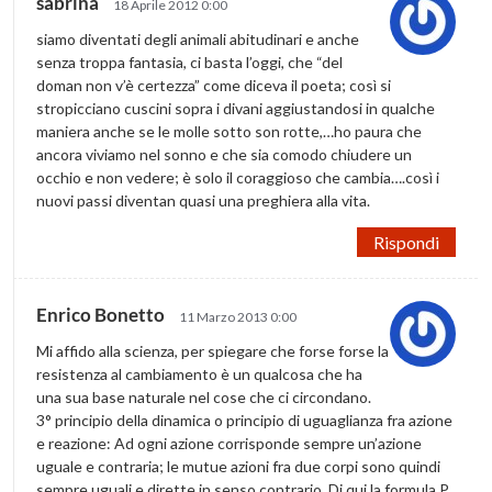
sabrina
18 Aprile 2012 0:00
siamo diventati degli animali abitudinari e anche
senza troppa fantasia, ci basta l’oggi, che “del
doman non v’è certezza” come diceva il poeta; così si
stropicciano cuscini sopra i divani aggiustandosi in qualche
maniera anche se le molle sotto son rotte,…ho paura che
ancora viviamo nel sonno e che sia comodo chiudere un
occhio e non vedere; è solo il coraggioso che cambia….così i
nuovi passi diventan quasi una preghiera alla vita.
Rispondi
Enrico Bonetto
11 Marzo 2013 0:00
Mi affido alla scienza, per spiegare che forse forse la
resistenza al cambiamento è un qualcosa che ha
una sua base naturale nel cose che ci circondano.
3° principio della dinamica o principio di uguaglianza fra azione
e reazione: Ad ogni azione corrisponde sempre un’azione
uguale e contraria; le mutue azioni fra due corpi sono quindi
sempre uguali e dirette in senso contrario. Di qui la formula P