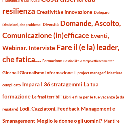
maneggiare con cura
resilienza
Creatività e innovazione
Delegare
Domande, Ascolto,
Diversità
Dimissioni, che problema!
Comunicazione (in)efficace
Eventi,
Fare il (e la) leader,
Webinar. Interviste
che fatica…
Formazione
Gestisci il tuo tempo efficacemente?
Giornali Giornalismo Informazione
Il project manager? Mestiere
Impara I 36 stratagemmi
La tua
complicato
formazione
Le frasi terribili
Libri e film per le tue vacanze (e da
Management e
Lodi, Cazziatoni, Feedback
regalare)
Smanagement
Meglio le donne o gli uomini?
Mentire