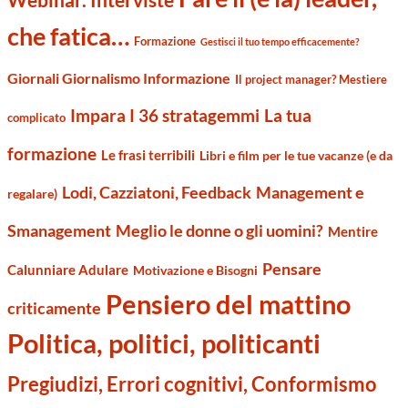
che fatica…
Formazione
Gestisci il tuo tempo efficacemente?
Giornali Giornalismo Informazione
Il project manager? Mestiere
Impara I 36 stratagemmi
La tua
complicato
formazione
Le frasi terribili
Libri e film per le tue vacanze (e da
Management e
Lodi, Cazziatoni, Feedback
regalare)
Smanagement
Meglio le donne o gli uomini?
Mentire
Pensare
Calunniare Adulare
Motivazione e Bisogni
Pensiero del mattino
criticamente
Politica, politici, politicanti
Pregiudizi, Errori cognitivi, Conformismo