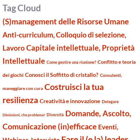
Tag Cloud
(S)management delle Risorse Umane
Anti-curriculum, Colloquio di selezione,
Capitale intellettuale, Proprietà
Lavoro
Intellettuale
Conflitto e teoria
Come gestire una riunione?
Conosci il Soffitto di cristallo?
dei giochi
Consulenti,
Costruisci la tua
maneggiare con cura
resilienza
Creatività e innovazione
Delegare
Domande, Ascolto,
Diversità
Dimissioni, che problema!
Comunicazione (in)efficace
Eventi,
Fare il (e la) leader,
Webinar. Interviste