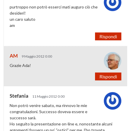
purtroppo non potrò esserci mati auguro ciò che
desideri!
un caro saluto
am
Rispondi
AM
9 Maggio 2012 0:00
Grazie Ada!
Rispondi
Stefania
11 Maggio 2012 0:00
Non potrò venire sabato, ma rinnovo le mie
congratulazioni. Successo doveva essere e
successo sarà.
Ho seguito la presentazione on-line e, nonostante alcuni
argomenti fossero un po’ “ostici” per me, l’ho trovata