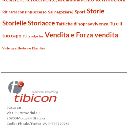
Storie
Sport
Ritirarsi con (in)successo
Sai negoziare?
Storielle Storiacce
Tu e il
Tattiche di sopravvivenza
Vendita e Forza vendita
tuo capo
Tutta colpa tua
Violenza sulle donne. E bambini
tibicon
sas
Via G.F. Parravicini 40
20900 Monza (MB) -Italia
Codice Fiscale / Partita IVA 04772190965