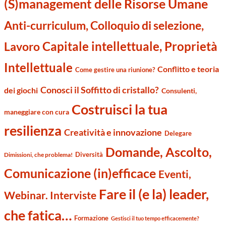
(S)management delle Risorse Umane
Anti-curriculum, Colloquio di selezione,
Capitale intellettuale, Proprietà
Lavoro
Intellettuale
Conflitto e teoria
Come gestire una riunione?
Conosci il Soffitto di cristallo?
dei giochi
Consulenti,
Costruisci la tua
maneggiare con cura
resilienza
Creatività e innovazione
Delegare
Domande, Ascolto,
Diversità
Dimissioni, che problema!
Comunicazione (in)efficace
Eventi,
Fare il (e la) leader,
Webinar. Interviste
che fatica…
Formazione
Gestisci il tuo tempo efficacemente?