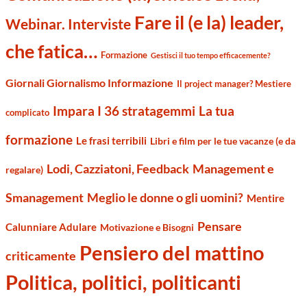
Fare il (e la) leader,
Webinar. Interviste
che fatica…
Formazione
Gestisci il tuo tempo efficacemente?
Giornali Giornalismo Informazione
Il project manager? Mestiere
Impara I 36 stratagemmi
La tua
complicato
formazione
Le frasi terribili
Libri e film per le tue vacanze (e da
Management e
Lodi, Cazziatoni, Feedback
regalare)
Smanagement
Meglio le donne o gli uomini?
Mentire
Pensare
Calunniare Adulare
Motivazione e Bisogni
Pensiero del mattino
criticamente
Politica, politici, politicanti