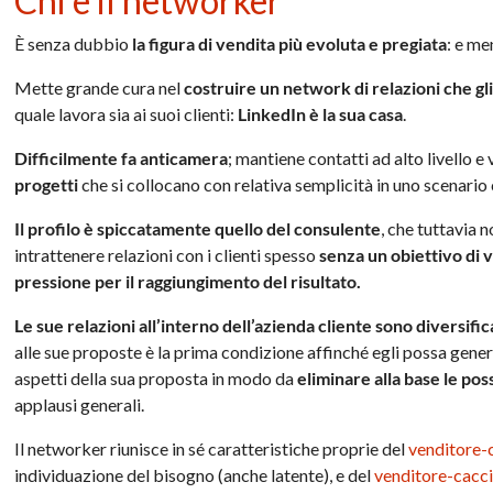
Chi è il networker
È senza dubbio
la figura di vendita più evoluta e pregiata
: e m
Mette grande cura nel
costruire un network di relazioni che gli
quale lavora sia ai suoi clienti:
LinkedIn è la sua casa
.
Difficilmente fa anticamera
; mantiene contatti ad alto livello e
progetti
che si collocano con relativa semplicità in uno scenario
Il profilo è spiccatamente quello del consulente
, che tuttavia 
intrattenere relazioni con i clienti spesso
senza un obiettivo di 
pressione per il raggiungimento del risultato.
Le sue relazioni all’interno dell’azienda cliente sono diversifi
alle sue proposte è la prima condizione affinché egli possa genera
aspetti della sua proposta in modo da
eliminare alla base le pos
applausi generali.
Il networker riunisce in sé caratteristiche proprie del
venditore-
individuazione del bisogno (anche latente), e del
venditore-cacc