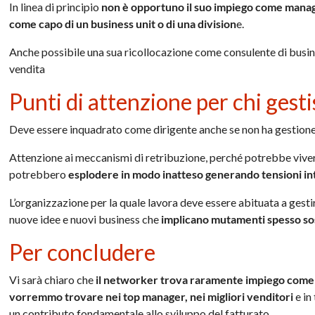
In linea di principio
non è opportuno il suo impiego come manag
come capo di un business unit o di una division
e.
Anche possibile una sua ricollocazione come consulente di busine
vendita
Punti di attenzione per chi gest
Deve essere inquadrato come dirigente anche se non ha gestione
Attenzione ai meccanismi di retribuzione, perché potrebbe vivere
potrebbero
esplodere in modo inatteso generando tensioni i
L’organizzazione per la quale lavora deve essere abituata a gest
nuove idee e nuovi business che
implicano mutamenti spesso sos
Per concludere
Vi sarà chiaro che
il networker trova raramente impiego come 
vorremmo trovare nei top manager, nei migliori venditori
e in
un contributo fondamentale allo sviluppo del fatturato.