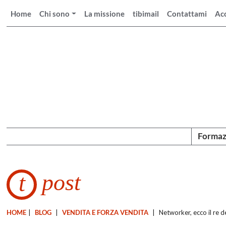
Home
Chi sono
La missione
tibimail
Contattami
Ac
Formaz
post
t
HOME
|
BLOG
|
VENDITA E FORZA VENDITA
|
Networker, ecco il re d