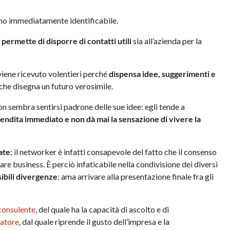
eno immediatamente identificabile.
 permette di disporre di contatti utili
sia all’azienda per la
 viene ricevuto volentieri perché
dispensa idee, suggerimenti e
 che disegna un futuro verosimile.
non sembra sentirsi padrone delle sue idee: egli tende a
vendita immediato e non dà mai la sensazione di vivere la
cate
; il networker è infatti consapevole del fatto che il consenso
re business. È perciò infaticabile nella condivisione dei diversi
sibili divergenze
: ama arrivare alla presentazione finale fra gli
consulente
, del quale ha la capacità di ascolto e di
iatore
, dal quale riprende il gusto dell’impresa e la