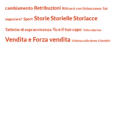
Retribuzioni
cambiamento
Ritirarsi con (in)successo
Sai
Storie Storielle Storiacce
Sport
negoziare?
Tu e il tuo capo
Tattiche di sopravvivenza
Tutta colpa tua
Vendita e Forza vendita
Violenza sulle donne. E bambini