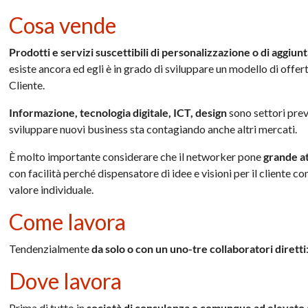
Cosa vende
Prodotti e servizi suscettibili di personalizzazione o di aggiunt
esiste ancora ed egli è in grado di sviluppare un modello di offer
Cliente.
Informazione, tecnologia digitale, ICT, design
sono settori preva
sviluppare nuovi business sta contagiando anche altri mercati.
È molto importante considerare che il networker pone
grande at
con facilità perché dispensatore di idee e visioni per il cliente 
valore individuale.
Come lavora
Tendenzialmente
da solo o con un uno-tre collaboratori diretti
Dove lavora
Prima di tutto in
società di consulenza o comunque ad elevato