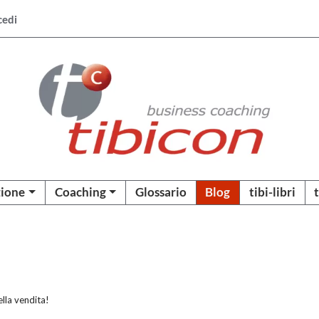
cedi
ione
Coaching
Glossario
Blog
tibi-libri
ella vendita!