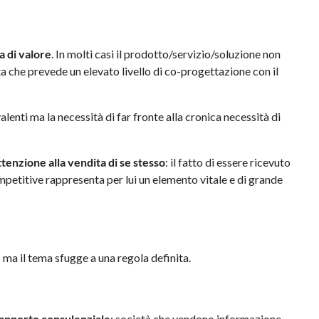
a di valore
. In molti casi il prodotto/servizio/soluzione non
ta che prevede un elevato livello di co-progettazione con il
lenti ma la necessità di far fronte alla cronica necessità di
tenzione alla vendita di se stesso
: il fatto di essere ricevuto
competitive rappresenta per lui un elemento vitale e di grande
: ma il tema sfugge a una regola definita.
 apporto consulenziale
: società che vendono informazione