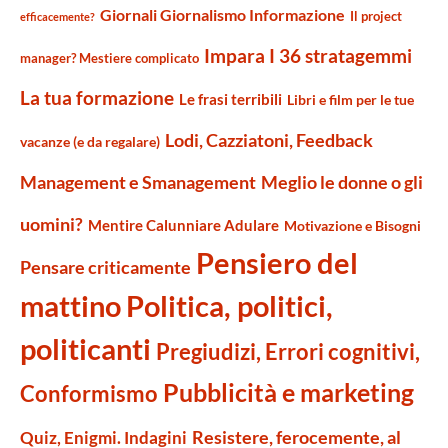
Giornali Giornalismo Informazione
Il project
efficacemente?
Impara I 36 stratagemmi
manager? Mestiere complicato
La tua formazione
Le frasi terribili
Libri e film per le tue
Lodi, Cazziatoni, Feedback
vacanze (e da regalare)
Management e Smanagement
Meglio le donne o gli
uomini?
Mentire Calunniare Adulare
Motivazione e Bisogni
Pensiero del
Pensare criticamente
mattino
Politica, politici,
politicanti
Pregiudizi, Errori cognitivi,
Pubblicità e marketing
Conformismo
Resistere, ferocemente, al
Quiz, Enigmi. Indagini