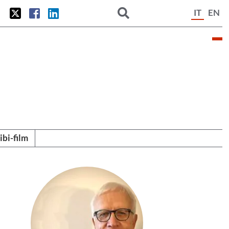
IT
EN
tibi-film