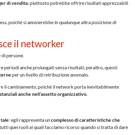
er di vendita
: piuttosto potrebbe offrire risultati apprezzabili
ss, poiché si annoierebbe in qualunque altra posizione di
isce il networker
 di persone.
 periodi anche prolungati senza risultati; peraltro, questi
nterne
per un livello di retribuzione anomalo.
ire il cambiamento, poiché il network porta inevitabilmente
tanziali anche nell’assetto organizzativo
.
tale
: egli rappresenta un
complesso di caratteristiche che
 tutti quei ruoli ai quali facciamo ricorso quando si tratta di dare